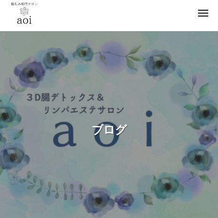
【
ー
コ
静
メ
ン
ニ
岡
ュ
【
テ
便
ー
県
ン
静
秘
浜
薬
ツ
松
岡
卒
市
へ
県
業
】
ス
浜
腸
！
キ
松
も
元
ッ
市
み
看
プ
】
ブログ
専
護
門
腸
師
サ
も
が
ロ
施
み
ン
術
専
a
の
門
o
腸
サ
i
も