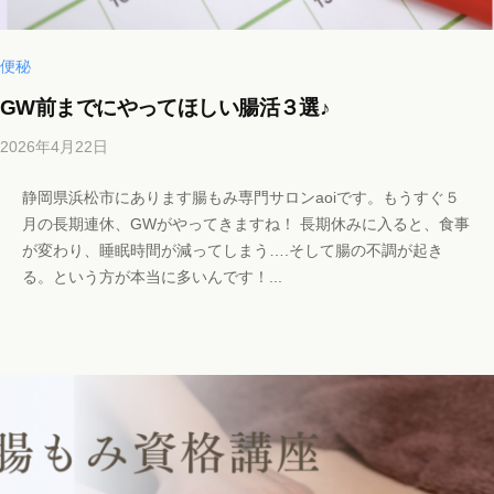
i
l
.
便秘
c
GW前までにやってほしい腸活３選♪
o
m
2026年4月22日
b
y
静岡県浜松市にあります腸もみ専門サロンaoiです。もうすぐ５
b
月の長期連休、GWがやってきますね！ 長期休みに入ると、食事
i
が変わり、睡眠時間が減ってしまう….そして腸の不調が起き
c
る。という方が本当に多いんです！...
h
o
s
a
l
o
n
a
o