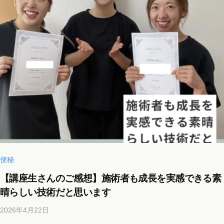
o
n
a
o
i
i
@
g
m
a
i
l
.
便秘
c
【講座生さんのご感想】施術者も成長を実感できる素
o
晴らしい技術だと思います
m
2026年4月22日
b
y