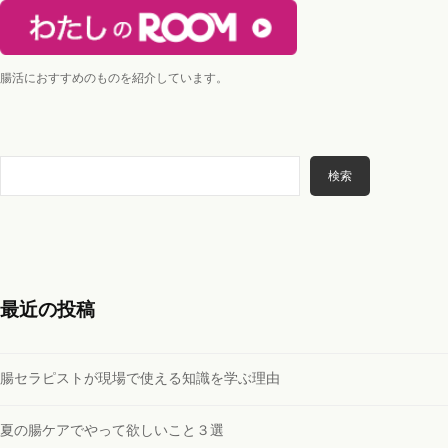
送
@
g
り
m
a
腸活におすすめのものを紹介しています。
i
l
.
検
c
検索
索
o
m
最近の投稿
腸セラピストが現場で使える知識を学ぶ理由
夏の腸ケアでやって欲しいこと３選