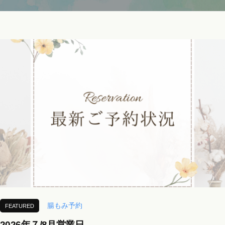
ロ
み
腸
ン
専
も
a
門
み
o
サ
ロ
i
浜
ン
松
で
腸
自
も
然
み
に
便
浜
秘
松
や
下
痢
を
腸もみ予約
FEATURED
解
2026年７/8月営業日
消