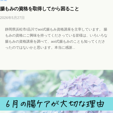
c
腸もみの資格を取得してから困ること
o
m
2026年5月27日
b
y
静岡県浜松市/品川でaoi式腸もみ資格講座を主宰しています。 腸
b
もみの資格にご興味を持ってくださっている皆様は、いろいろな
i
腸もみの資格講座を調べて、aoi式腸もみのことも知ってくださ
c
ったのではないかと思います。本当に感謝...
h
o
s
a
l
o
n
a
o
i
i