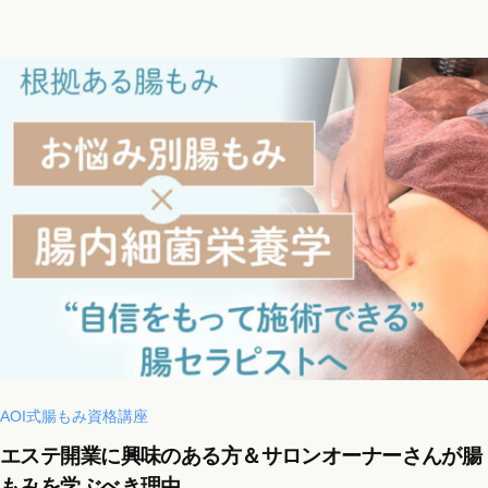
s
a
l
o
n
a
o
i
i
@
g
m
a
i
l
.
AOI式腸もみ資格講座
c
エステ開業に興味のある方＆サロンオーナーさんが腸
o
もみを学ぶべき理由
m