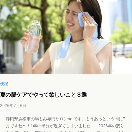
n
a
o
i
i
@
g
m
a
i
l
.
便秘
c
夏の腸ケアでやって欲しいこと３選
o
m
2026年7月6日
b
y
静岡県浜松市の腸もみ専門サロンaoiです。もうあっという間に7
b
月ですね〜！1年の半分が過ぎてしまいました….. 2026年の残り
i