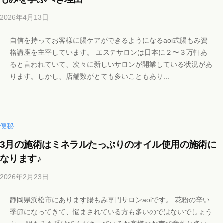
2026年4月13日
b
y
自信を持ってお客様に腸ケアができるようになるaoi式腸もみ資
b
格講座を主宰しています。 エステサロンは日本に２〜３万軒あ
i
ると言われていて、次々に新しいサロンが開業している状況があ
c
ります。しかし、店舗数がとても多いこともあり...
h
o
s
a
l
便秘
o
3月の施術はミネラルたっぷりのオイル使用の施術に
n
なります♪
a
o
2026年2月23日
b
i
y
i
静岡県浜松市にあります腸もみ専門サロンaoiです。 花粉の辛い
b
@
季節になってきて、悩まされている方も多いのではないでしょう
i
g