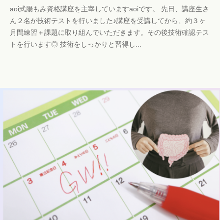
aoi式腸もみ資格講座を主宰していますaoiです。 先日、講座生さ
b
ん２名が技術テストを行いました♪講座を受講してから、約３ヶ
i
月間練習＋課題に取り組んでいただきます。その後技術確認テス
c
トを行います◎ 技術をしっかりと習得し...
h
o
s
a
l
o
n
a
o
i
i
@
g
m
a