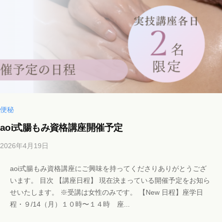
i
i
@
g
m
a
i
l
.
便秘
c
aoi式腸もみ資格講座開催予定
o
m
2026年4月19日
b
y
aoi式腸もみ資格講座にご興味を持ってくださりありがとうござ
b
います。 目次 【講座日程】 現在決まっている開催予定をお知ら
i
せいたします。 ※受講は女性のみです。 【New 日程】座学日
c
程・９/14（月）１０時〜１４時 座...
h
o