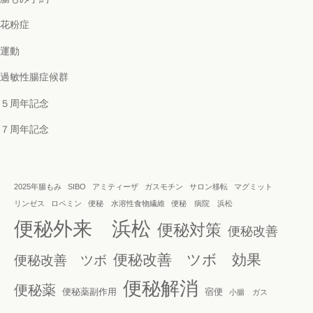
花粉症
運動
過敏性腸症候群
５周年記念
７周年記念
2025年腸もみ
SIBO
アミティーザ
ガスモチン
サロン移転
マグミット
リンゼス
ロペミン
便秘 水溶性食物繊維
便秘 病院 浜松
便秘外来 浜松
便秘対策
便秘改善
便秘改善 ツボ 効果
便秘改善 ツボ
便秘解消
便秘薬
便秘薬副作用
宿便
小腸 ガス