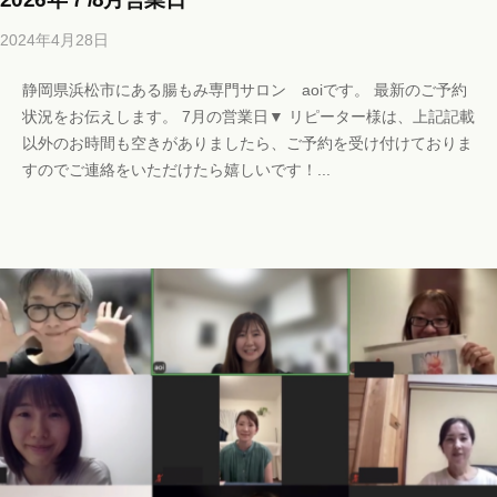
！
2024年4月28日
b
フ
y
ァ
静岡県浜松市にある腸もみ専門サロン aoiです。 最新のご予約
b
ス
状況をお伝えします。 7月の営業日▼ リピーター様は、上記記載
i
テ
以外のお時間も空きがありましたら、ご予約を受け付けておりま
c
ィ
すのでご連絡をいただけたら嬉しいです！...
h
ン
o
グ
s
・
a
ヘ
l
ッ
o
ド
n
ス
a
パ
o
・
i
i
リ
@
ン
g
パ