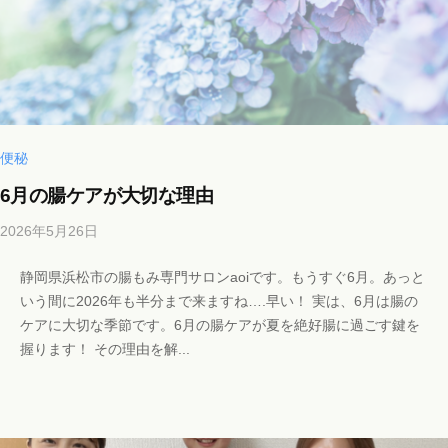
@
g
m
a
i
l
.
便秘
c
6月の腸ケアが大切な理由
o
m
2026年5月26日
b
y
静岡県浜松市の腸もみ専門サロンaoiです。もうすぐ6月。あっと
b
いう間に2026年も半分まで来ますね….早い！ 実は、6月は腸の
i
ケアに大切な季節です。6月の腸ケアが夏を絶好腸に過ごす鍵を
c
握ります！ その理由を解...
h
o
s
a
l