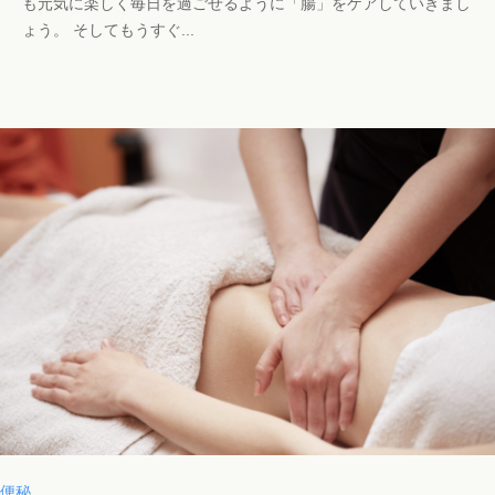
も元気に楽しく毎日を過ごせるように「腸」をケアしていきまし
c
ょう。 そしてもうすぐ...
h
o
s
a
l
o
n
a
o
i
i
@
g
m
a
i
l
.
便秘