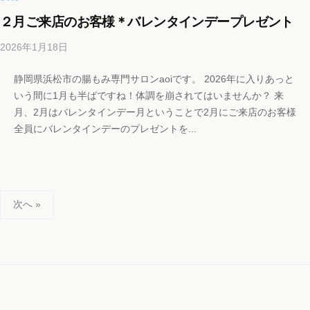
c
２月ご来店のお客様＊バレンタインデープレゼント
o
m
2026年1月18日
b
y
静岡県浜松市の腸もみ専門サロンaoiです。 2026年に入りあっと
b
いう間に1月も半ばですね！体調を崩されてはいませんか？ 来
i
月、2月はバレンタインデー月ということで2月にご来店のお客様
c
全員にバレンタインデーのプレゼントを...
h
o
s
a
投
l
次へ »
o
稿
n
の
a
ペ
o
ー
i
ジ
i