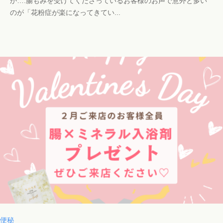
か….腸もみを受けてくださっているお客様のお声で意外と多い
c
m
のが「花粉症が楽になってきてい...
h
a
o
i
s
l
a
.
l
c
o
o
n
m
a
o
i
i
@
g
m
a
i
l
.
便秘