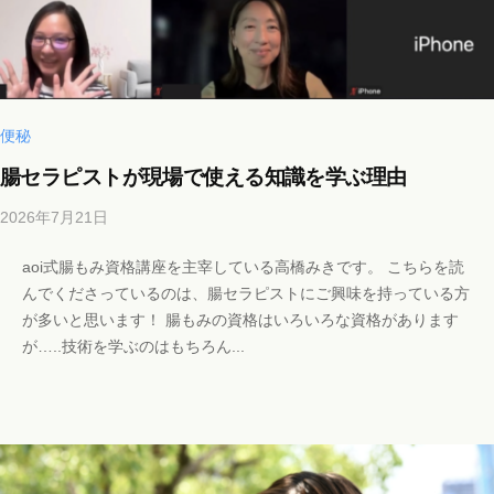
m
エ
a
ス
i
テ
l
も
.
便秘
。
c
腸セラピストが現場で使える知識を学ぶ理由
o
m
2026年7月21日
b
y
aoi式腸もみ資格講座を主宰している高橋みきです。 こちらを読
b
んでくださっているのは、腸セラピストにご興味を持っている方
i
が多いと思います！ 腸もみの資格はいろいろな資格があります
c
が…..技術を学ぶのはもちろん...
h
o
s
a
l
o