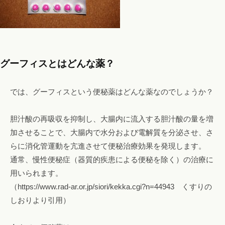
グーフィスとはどんな薬？
では、グーフィスという便秘薬はどんな薬なのでしょうか？
胆汁酸の再吸収を抑制し、大腸内に流入する胆汁酸の量を増
加させることで、大腸内で水分および電解質を分泌させ、さ
らに消化管運動を亢進させて便秘治療効果を発現します。
通常、慢性便秘症（器質的疾患による便秘を除く）の治療に
用いられます。
（https://www.rad-ar.or.jp/siori/kekka.cgi?n=44943 くすりの
しおりより引用）