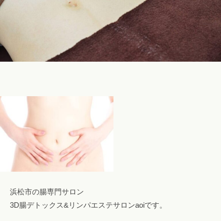
o
n
a
o
i
i
@
g
m
a
i
l
.
c
o
m
浜松市の腸専門サロン
3D腸デトックス&リンパエステサロンaoiです。