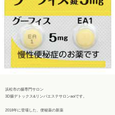
ロ
み
o
腸
ン
専
s
も
a
門
a
み
o
サ
l
o
ロ
i
浜
n
ン
松
a
で
腸
o
自
も
i
然
み
i
に
@
便
g
浜
秘
m
松
や
a
下
浜松市の腸専門サロン
i
痢
3D腸デトックス&リンパエステサロンaoiです。
l
を
.
解
2018年に登場した、便秘薬の新薬
c
消