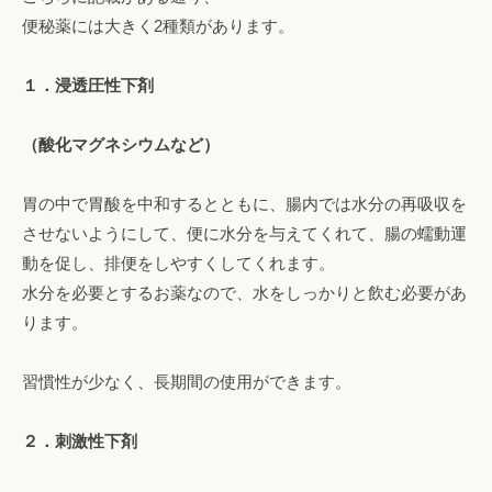
便秘薬には大きく2種類があります。
エ
ス
テ
１．浸透圧性下剤
も
。
（酸化マグネシウムなど）
胃の中で胃酸を中和するとともに、腸内では水分の再吸収を
させないようにして、便に水分を与えてくれて、腸の蠕動運
動を促し、排便をしやすくしてくれます。
水分を必要とするお薬なので、水をしっかりと飲む必要があ
ります。
習慣性が少なく、長期間の使用ができます。
２．刺激性下剤