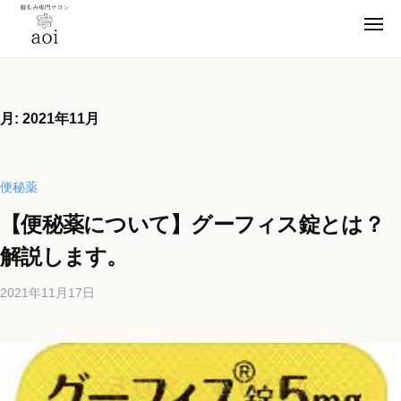
【
ー
コ
静
メ
ン
ニ
岡
ュ
【
テ
便
ー
県
ン
静
秘
浜
薬
ツ
松
岡
月:
2021年11月
卒
市
へ
県
業
】
ス
浜
腸
！
キ
松
便秘薬
も
元
ッ
市
み
看
【便秘薬について】グーフィス錠とは？
プ
】
専
護
解説します。
門
腸
師
サ
も
が
2021年11月17日
b
ロ
施
み
y
ン
術
専
b
a
の
i
門
o
腸
c
サ
i
も
h