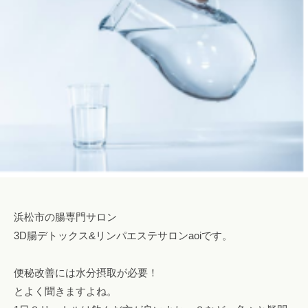
h
o
s
a
l
o
n
a
o
i
i
@
g
浜松市の腸専門サロン
m
3D腸デトックス&リンパエステサロンaoiです。
a
i
便秘改善には水分摂取が必要！
l
とよく聞きますよね。
.
c