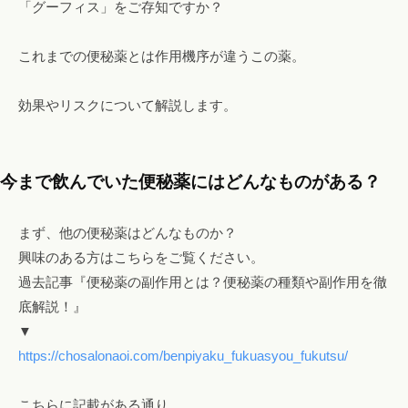
「グーフィス」をご存知ですか？
o
！
m
フ
これまでの便秘薬とは作用機序が違うこの薬。
ァ
ス
効果やリスクについて解説します。
テ
ィ
ン
今まで飲んでいた便秘薬にはどんなものがある？
グ
・
ヘ
まず、他の便秘薬はどんなものか？
ッ
興味のある方はこちらをご覧ください。
ド
過去記事『便秘薬の副作用とは？便秘薬の種類や副作用を徹
ス
底解説！』
パ
▼
・
https://chosalonaoi.com/benpiyaku_fukuasyou_fukutsu/
リ
ン
こちらに記載がある通り、
パ