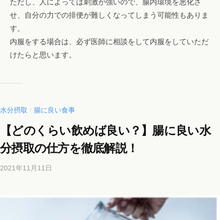
ただし、人によっては刺激が強いので、腸内環境を悪化さ
せ、自分の力での排便が難しくなってしまう可能性もありま
す。
内服をする場合は、必ず医師に相談をして内服をしていただ
けたらと思います。
水分摂取
腸に良い食事
/
【どのくらい飲めば良い？】腸に良い水
分摂取の仕方を徹底解説！
2021年11月11日
b
y
b
i
c