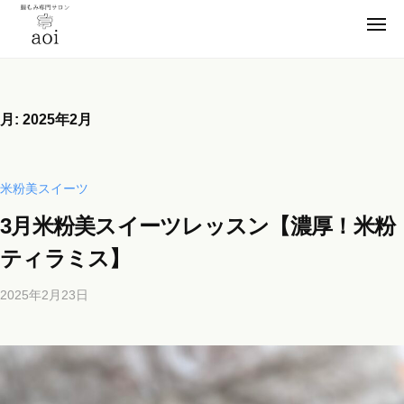
【
ー
コ
静
メ
ン
ニ
岡
ュ
【
テ
便
ー
県
ン
静
秘
浜
薬
ツ
松
岡
月:
2025年2月
卒
市
へ
県
業
】
ス
浜
腸
！
キ
松
米粉美スイーツ
も
元
ッ
市
み
看
3月米粉美スイーツレッスン【濃厚！米粉
プ
】
専
護
ティラミス】
門
腸
師
サ
も
が
2025年2月23日
b
ロ
施
み
y
ン
術
専
b
a
の
i
門
o
腸
c
サ
i
も
h