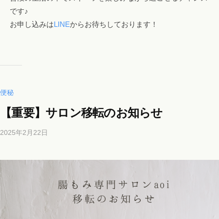
です♪
お申し込みは
LINE
からお待ちしております！
便秘
【重要】サロン移転のお知らせ
2025年2月22日
b
y
b
i
c
h
o
s