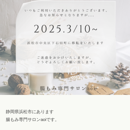
a
l
o
n
a
o
i
i
@
g
m
a
i
l
.
c
静岡県浜松市にあります
o
腸もみ専門サロンaoiです。
m