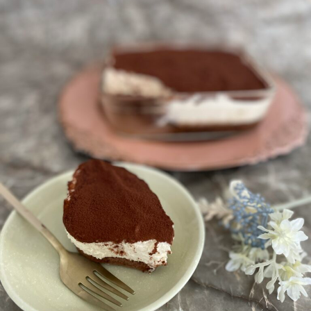
エ
ス
テ
も
。