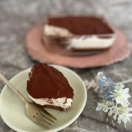
ロ
み
o
腸
ン
専
s
も
a
門
a
み
o
サ
l
o
ロ
i
浜
n
ン
松
a
で
腸
o
自
も
i
然
み
i
に
@
便
g
浜
秘
m
松
や
a
下
i
痢
l
を
.
解
c
消