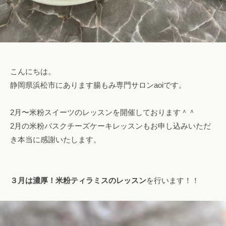
o
！
m
フ
ァ
ス
テ
こんにちは。
ィ
静岡県浜松市にあります腸もみ専門サロンaoiです。
ン
グ
2月〜米粉スイーツのレッスンを開催しております＾＾
・
ヘ
2月の米粉バスクチーズケーキレッスンもお申し込みいただ
ッ
き本当に感謝いたします。
ド
ス
パ
３月は濃厚！米粉ティラミスのレッスン
を行います！！
・
リ
ン
パ