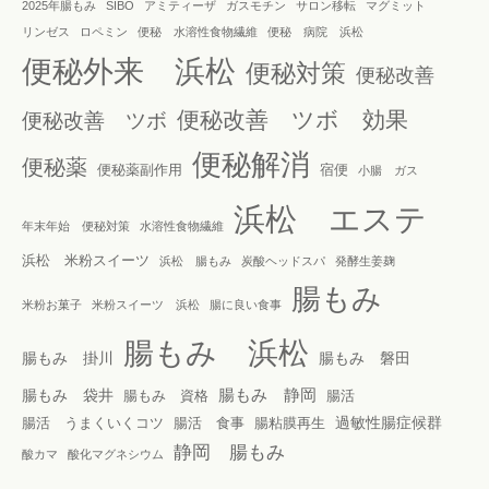
2025年腸もみ
SIBO
アミティーザ
ガスモチン
サロン移転
マグミット
リンゼス
ロペミン
便秘 水溶性食物繊維
便秘 病院 浜松
便秘外来 浜松
便秘対策
便秘改善
便秘改善 ツボ 効果
便秘改善 ツボ
便秘解消
便秘薬
便秘薬副作用
宿便
小腸 ガス
浜松 エステ
年末年始 便秘対策
水溶性食物繊維
浜松 米粉スイーツ
浜松 腸もみ
炭酸ヘッドスパ
発酵生姜麹
腸もみ
米粉お菓子
米粉スイーツ 浜松
腸に良い食事
腸もみ 浜松
腸もみ 掛川
腸もみ 磐田
腸もみ 静岡
腸もみ 袋井
腸もみ 資格
腸活
過敏性腸症候群
腸活 うまくいくコツ
腸活 食事
腸粘膜再生
静岡 腸もみ
酸カマ
酸化マグネシウム