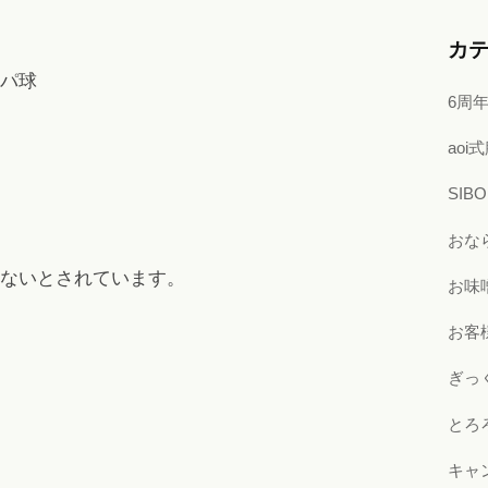
カ
パ球
6周
ao
SI
おな
ないとされています。
お味
お客
ぎっ
とろ
キャ