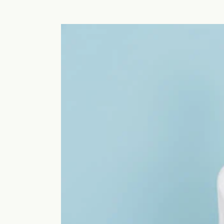
a
y
術
専
o
b
の
i
門
i
腸
c
サ
も
腸
h
ロ
み
も
o
ン
専
み
s
門
a
a
サ
浜
l
o
ロ
o
松
i
ン
n
で
a
腸
o
自
も
i
然
i
み
に
@
便
g