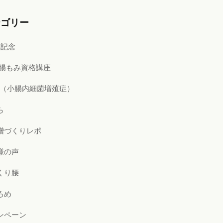
テゴリー
年記念
i式腸もみ資格講座
BO（小腸内細菌増殖症）
ら
噌づくりレポ
様の声
くり腰
ろめ
ンペーン