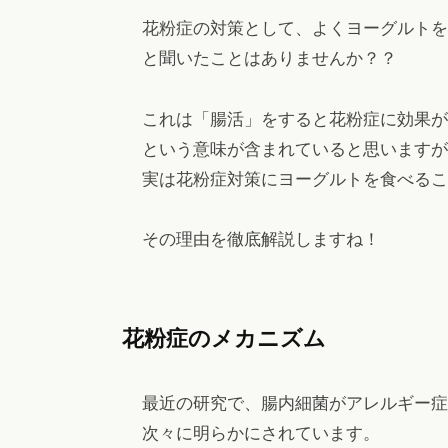
ヘ
花粉症の対策として、よくヨーグルトを
ッ
と聞いたことはありませんか？？
ド
ス
これは「腸活」をすると花粉症に効果が
パ
という意味が含まれていると思いますが
・
実は花粉症対策にヨーグルトを食べるこ
リ
ン
その理由を徹底解説しますね！
パ
エ
ス
花粉症のメカニズム
テ
も
。
最近の研究で、腸内細菌がアレルギー症
次々に明らかにされています。