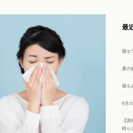
最
腸セ
夏の
腸も
6月
【講
晴ら