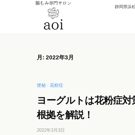
【
コ
静岡県浜松
静
ン
岡
テ
県
ン
浜
【
便
ツ
松
秘
静
へ
市
薬
岡
月:
2022年3月
ス
】
卒
県
キ
腸
業
浜
ッ
も
！
松
み
プ
便秘
花粉症
/
元
専
市
看
ヨーグルトは花粉症対
門
】
護
サ
根拠を解説！
腸
師
ロ
が
も
ン
2022年3月3日
b
施
み