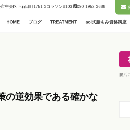
市中央区下石田町1751-3コラソンB103
090-1952-3688
HOME
ブログ
TREATMENT
aoi式腸もみ資格講座
腸活
策の逆効果である確かな
検
索