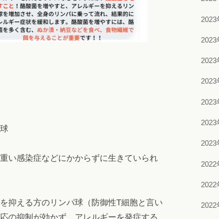
202
202
202
202
202
202
球
202
重い感染症などにかからずに生きていられ
202
202
を抑える方のリンパ球（防御性T細胞と言い
202
応の抑制が効かず、アレルギーを発症する