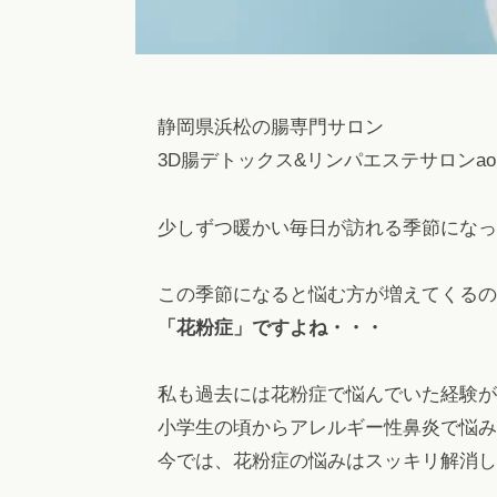
秘
浜
m
や
松
a
下
i
痢
l
静岡県浜松の腸専門サロン
を
.
3D腸デトックス&リンパエステサロンao
解
c
消
o
少しずつ暖かい毎日が訪れる季節になっ
！
m
フ
この季節になると悩む方が増えてくるの
ァ
ス
「花粉症」ですよね・・・
テ
ィ
私も過去には花粉症で悩んでいた経験が
ン
小学生の頃からアレルギー性鼻炎で悩み
グ
今では、花粉症の悩みはスッキリ解消し
・