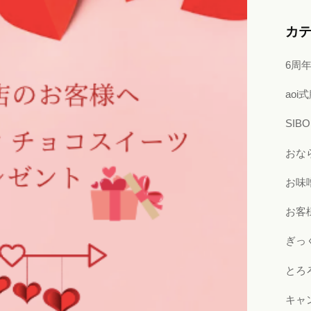
カ
6周
ao
SI
おな
お味
お客
ぎっ
とろ
キャ