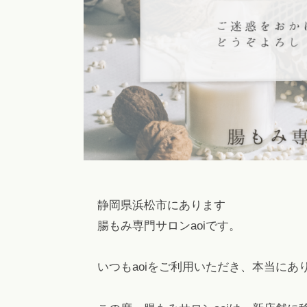
a
秘
浜
i
や
松
l
下
.
痢
c
を
o
解
m
消
！
フ
ァ
ス
静岡県浜松市にあります
テ
腸もみ専門サロンaoiです。
ィ
ン
いつもaoiをご利用いただき、本当にあ
グ
・