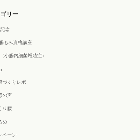
テゴリー
年記念
i式腸もみ資格講座
BO（小腸内細菌増殖症）
ら
噌づくりレポ
様の声
くり腰
ろめ
ンペーン