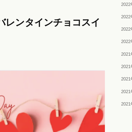
202
202
バレンタインチョコスイ
202
202
202
202
202
202
202