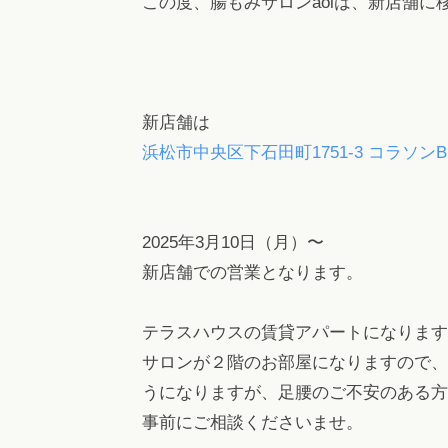
この度、腸もみサロンaoiは、新店舗
ヘ
ッ
ド
ス
新店舗は
パ
浜松市中央区下石田町1751-3 コラソンB1
・
リ
ン
2025年3月10日（月）〜
パ
新店舗での営業となります。
エ
ス
テラスハウスの賃貸アパートになります
テ
サロンが２階のお部屋になりますので、
も
うになりますが、足腰のご不安のある方
。
事前にご相談くださいませ。