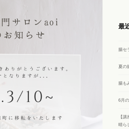
最
腸セ
夏の
腸も
6月
【講
晴ら