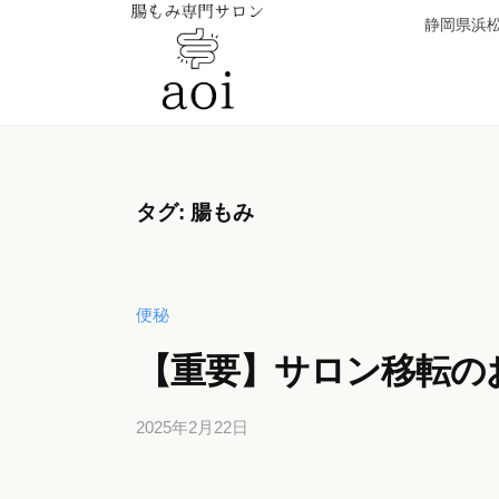
【
コ
静岡県浜松
静
ン
岡
テ
県
ン
浜
【
便
ツ
松
秘
静
へ
市
薬
岡
タグ:
腸もみ
ス
】
卒
県
キ
腸
業
浜
ッ
も
！
松
み
プ
便秘
元
専
市
看
【重要】サロン移転の
門
】
護
サ
腸
師
2025年2月22日
b
ロ
が
y
も
ン
施
b
み