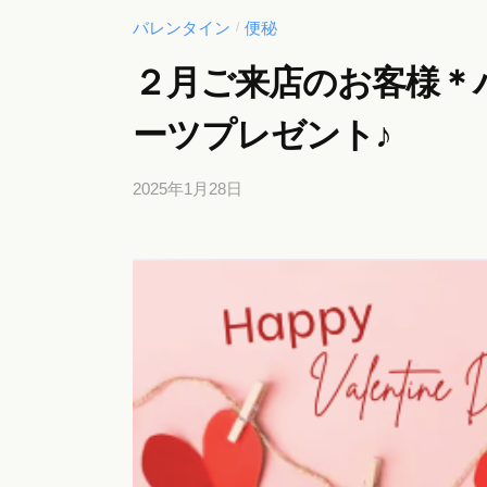
バレンタイン
便秘
/
２月ご来店のお客様＊
ーツプレゼント♪
2025年1月28日
b
y
b
i
c
h
o
s
a
l
o