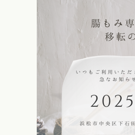
a
i
術
専
o
c
の
i
門
h
腸
サ
o
も
腸
s
ロ
み
も
a
ン
専
み
l
門
a
o
サ
浜
o
n
ロ
松
a
i
ン
o
で
i
腸
自
i
も
然
@
み
に
g
m
便