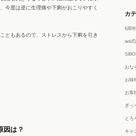
、今度は逆に生理痛や下痢がおこりやすく
カ
6周
こともあるので、ストレスから下痢を引き
ao
SI
おな
お味
お客
ぎっ
とろ
原因は？
キャ