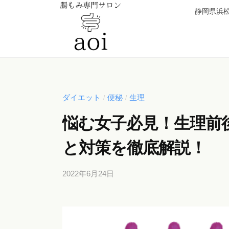
【
コ
静岡県浜松
静
ン
岡
テ
県
ン
浜
【
便
ツ
松
秘
静
へ
市
薬
岡
ダイエット
便秘
生理
/
/
ス
】
卒
県
キ
腸
悩む女子必見！生理前
業
浜
ッ
も
！
松
と対策を徹底解説！
み
プ
元
専
市
看
門
2022年6月24日
b
】
護
サ
y
腸
師
b
ロ
が
も
i
ン
施
み
c