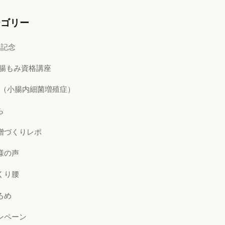
テゴリー
年記念
i式腸もみ資格講座
BO（小腸内細菌増殖症）
ら
噌づくりレポ
様の声
くり腰
ろめ
ンペーン