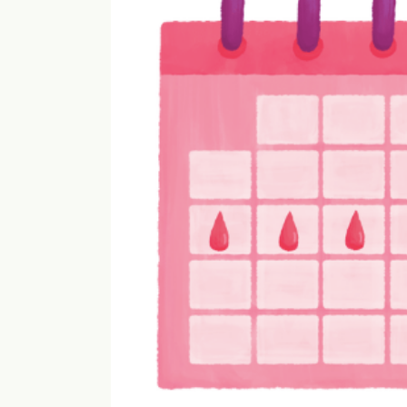
a
術
h
専
o
の
o
i
門
腸
s
サ
も
a
腸
ロ
み
l
も
ン
o
専
み
n
門
a
a
サ
浜
o
o
ロ
松
i
i
ン
i
で
@
腸
自
g
も
然
m
み
に
a
便
i