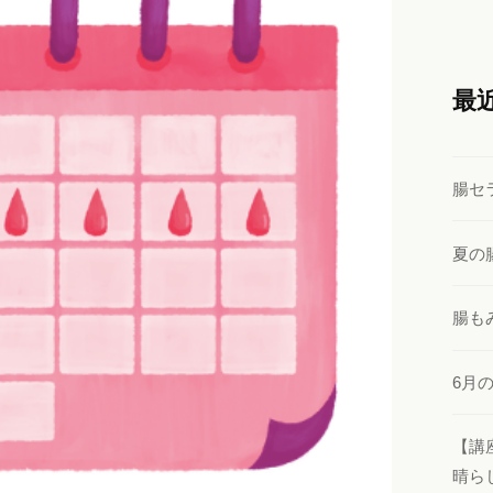
最
腸セ
夏の
腸も
6月
【講
晴ら