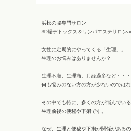
秘
浜
l
や
.
松
下
c
浜松の腸専門サロン
痢
o
3D腸デトックス＆リンパエステサロンao
m
を
解
女性に定期的にやってくる「生理」。
消
生理のお悩みはありませんか？
！
フ
生理不順、生理痛、月経過多など・・・
ァ
何も悩みのない方の方が少ないのではな
ス
テ
その中でも特に、多くの方が悩んでいる
ィ
生理前後の便秘や下痢です。
ン
グ
・
なぜ、生理と便秘や下痢が関係があるの