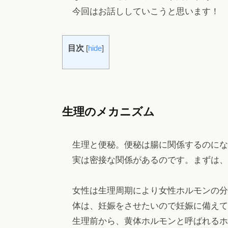
ヘ
今回はお話ししていこうと思います！
ッ
ド
目次
[
hide
]
ス
パ
・
リ
生理のメカニズム
ン
パ
エ
生理と便秘。便秘は腸に関係するのにな
ス
実は密接な関係があるのです。まずは、
テ
も
女性は生理周期により女性ホルモンの分
。
体は、妊娠をさせたいので妊娠に備えて
生理前から、黄体ホルモンと呼ばれるホ