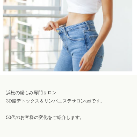
ロ
み
o
腸
ン
専
s
も
a
門
a
み
o
サ
l
o
ロ
i
浜
n
ン
松
a
で
腸
o
自
も
i
然
み
i
に
@
便
g
浜
秘
浜松の腸もみ専門サロン
m
松
や
3D腸デトックス＆リンパエステサロンaoiです。
a
下
i
痢
50代のお客様の変化をご紹介します。
l
を
.
解
c
消