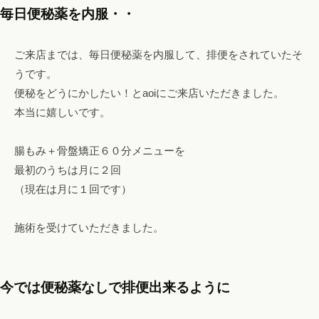
o
毎日便秘薬を内服・・
！
m
フ
ァ
ご来店までは、毎日便秘薬を内服して、排便をされていたそ
ス
うです。
テ
便秘をどうにかしたい！とaoiにご来店いただきました。
ィ
本当に嬉しいです。
ン
グ
腸もみ＋骨盤矯正６０分メニューを
・
最初のうちは月に２回
ヘ
（現在は月に１回です）
ッ
ド
施術を受けていただきました。
ス
パ
・
リ
今では便秘薬なしで排便出来るように
ン
パ