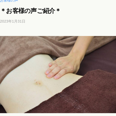
お客様の声
＊お客様の声ご紹介＊
2023年1月31日
b
y
b
i
c
h
o
s
a
l
o
n
a
o
i
i