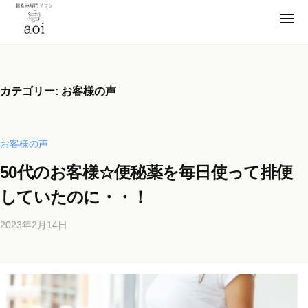
【
ー
コ
静
メ
ン
ニ
岡
ュ
【
テ
便
ー
県
ン
静
秘
浜
薬
ツ
松
岡
カテゴリー:
お客様の声
卒
市
へ
県
業
】
ス
浜
腸
！
キ
松
お客様の声
も
元
ッ
市
み
看
50代のお客様☆便秘薬を毎日使って排便
プ
】
専
護
していたのに・・！
門
腸
師
サ
も
が
2023年2月14日
b
ロ
施
み
y
ン
術
専
b
a
の
i
門
o
腸
c
サ
i
も
h