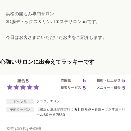
@
g
浜松の腸もみ専門サロン
m
3D腸デトックス＆リンパエステサロンaoiです。
a
i
今日はお客さまにいただいたお声をご紹介します。
l
.
c
心強いサロンに出会えてラッキーです
o
m