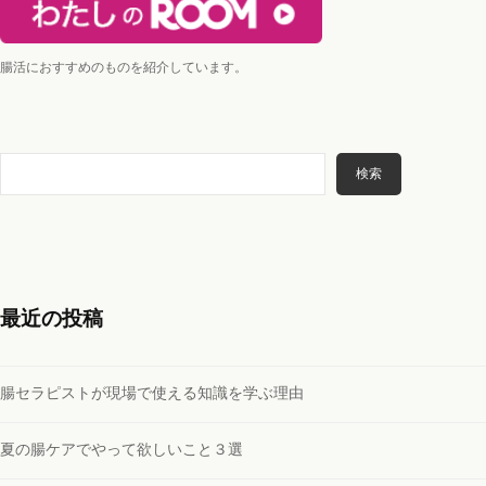
腸活におすすめのものを紹介しています。
検
検索
索
最近の投稿
腸セラピストが現場で使える知識を学ぶ理由
夏の腸ケアでやって欲しいこと３選