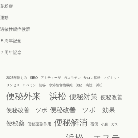
花粉症
運動
過敏性腸症候群
５周年記念
７周年記念
2025年腸もみ
SIBO
アミティーザ
ガスモチン
サロン移転
マグミット
リンゼス
ロペミン
便秘 水溶性食物繊維
便秘 病院 浜松
便秘外来 浜松
便秘対策
便秘改善
便秘改善 ツボ 効果
便秘改善 ツボ
便秘解消
便秘薬
便秘薬副作用
宿便
小腸 ガス
浜松 エステ