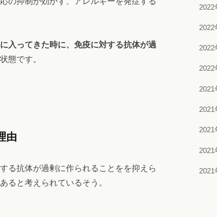
応の抑制が効かず、アレルギーを発症する
202
202
に入ってきた時に、免疫に対する抗体が過
202
状態です。
202
202
202
202
理由
202
する抗体が過剰に作られることをを抑えら
202
あると考えられているそう。