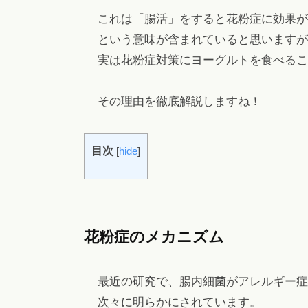
ヘ
これは「腸活」をすると花粉症に効果が
ッ
という意味が含まれていると思いますが
ド
実は花粉症対策にヨーグルトを食べるこ
ス
パ
その理由を徹底解説しますね！
・
リ
目次
[
hide
]
ン
パ
エ
ス
テ
花粉症のメカニズム
も
。
最近の研究で、腸内細菌がアレルギー症
次々に明らかにされています。