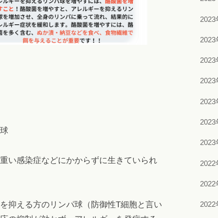
202
202
202
202
202
202
球
202
重い感染症などにかからずに生きていられ
202
202
を抑える方のリンパ球（防御性T細胞と言い
202