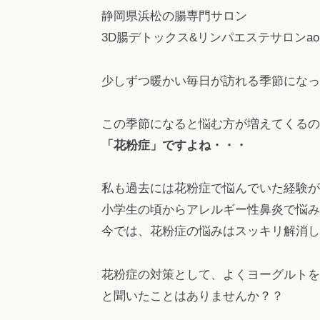
秘
浜
l
静岡県浜松の腸専門サロン
や
.
松
3D腸デトックス&リンパエステサロンao
下
c
痢
o
少しずつ暖かい毎日が訪れる季節になっ
m
を
解
この季節になると悩む方が増えてくるの
消
「花粉症」ですよね・・・
！
フ
私も過去には花粉症で悩んでいた経験が
ァ
小学生の頃からアレルギー性鼻炎で悩み
ス
テ
今では、花粉症の悩みはスッキリ解消し
ィ
ン
花粉症の対策として、よくヨーグルトを
グ
と聞いたことはありませんか？？
・