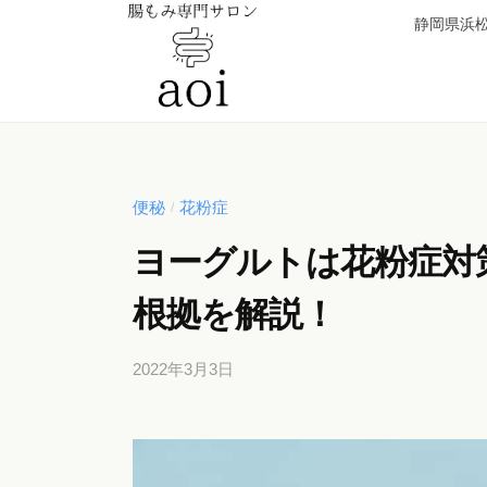
【
コ
静岡県浜松
静
ン
岡
テ
県
ン
浜
【
便
ツ
松
秘
静
へ
市
薬
岡
便秘
花粉症
/
ス
】
卒
県
キ
腸
ヨーグルトは花粉症対
業
浜
ッ
も
！
松
根拠を解説！
み
プ
元
専
市
看
門
2022年3月3日
b
】
護
サ
y
腸
師
b
ロ
が
も
i
ン
施
み
c