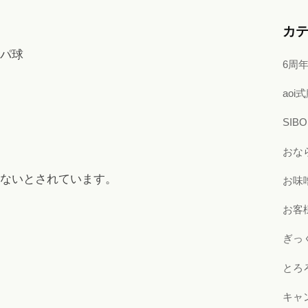
カ
パ球
6周
ao
SI
おな
ないとされています。
お味
お客
ぎっ
とろ
キャ