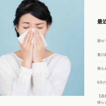
最
腸セ
夏の
腸も
6月
【講
晴ら