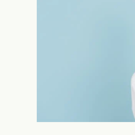
a
術
h
専
o
の
o
i
門
腸
s
サ
も
a
腸
ロ
み
l
も
ン
o
専
み
n
門
a
a
サ
浜
o
o
ロ
松
i
i
ン
i
で
@
腸
自
g
も
然
m
み
に
a
便
i