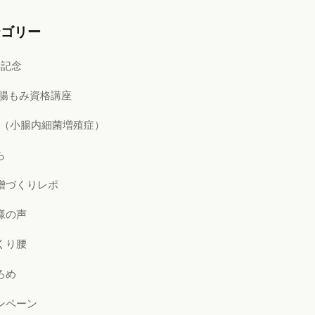
テゴリー
年記念
i式腸もみ資格講座
BO（小腸内細菌増殖症）
ら
噌づくりレポ
様の声
くり腰
ろめ
ンペーン