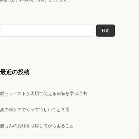
腸活におすすめのものを紹介しています。
検
検索
索
最近の投稿
腸セラピストが現場で使える知識を学ぶ理由
夏の腸ケアでやって欲しいこと３選
腸もみの資格を取得してから困ること