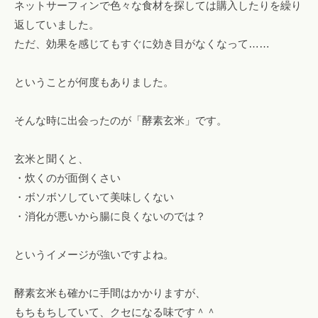
ネットサーフィンで色々な食材を探しては購入したりを繰り
！
返していました。
フ
ただ、効果を感じてもすぐに効き目がなくなって……
ァ
ス
ということが何度もありました。
テ
ィ
そんな時に出会ったのが「酵素玄米」です。
ン
グ
・
玄米と聞くと、
ヘ
・炊くのが面倒くさい
ッ
・ボソボソしていて美味しくない
ド
・消化が悪いから腸に良くないのでは？
ス
パ
というイメージが強いですよね。
・
リ
酵素玄米も確かに手間はかかりますが、
ン
もちもちしていて、クセになる味です＾＾
パ