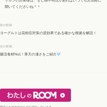
サロンのお客様は、もし御不明点があればいつでもお気軽に
聞いてくださいね＾＾
投
前の投稿
稿
ヨーグルトは花粉症対策の逆効果である確かな根拠を解説！
ナ
ビ
次の投稿
ゲ
腸活食材No1！寒天の凄さをご紹介
ー
シ
ョ
ン