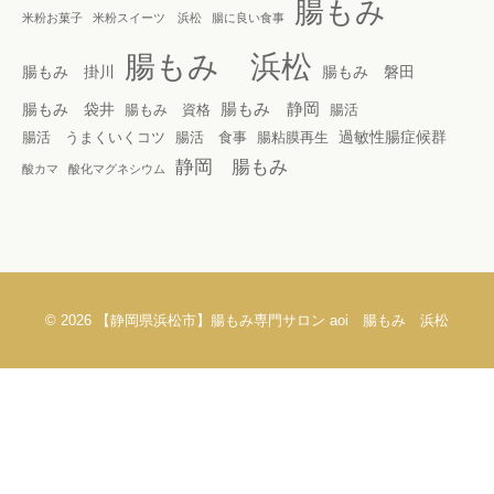
腸もみ
米粉お菓子
米粉スイーツ 浜松
腸に良い食事
腸もみ 浜松
腸もみ 掛川
腸もみ 磐田
腸もみ 静岡
腸もみ 袋井
腸もみ 資格
腸活
過敏性腸症候群
腸活 うまくいくコツ
腸活 食事
腸粘膜再生
静岡 腸もみ
酸カマ
酸化マグネシウム
© 2026
【静岡県浜松市】腸もみ専門サロン aoi 腸もみ 浜松