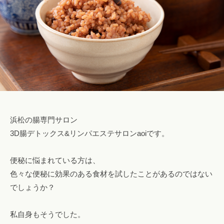
ロ
l
み
腸
ン
o
専
も
a
n
門
み
a
o
サ
o
ロ
i
浜
i
ン
松
i
で
腸
@
自
も
g
然
み
m
浜松の腸専門サロン
に
a
3D腸デトックス&リンパエステサロンaoiです。
便
i
浜
秘
l
松
便秘に悩まれている方は、
や
.
下
色々な便秘に効果のある食材を試したことがあるのではない
c
痢
でしょうか？
o
を
m
解
私自身もそうでした。
消