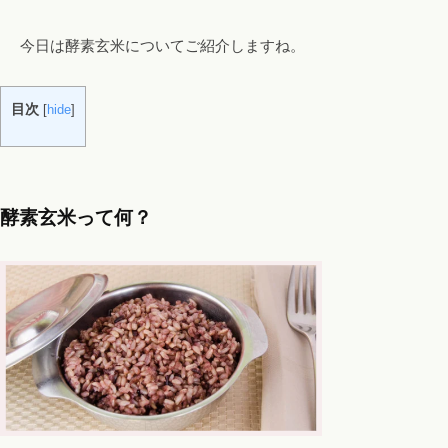
エ
今日は酵素玄米についてご紹介しますね。
ス
テ
も
目次
[
hide
]
。
酵素玄米って何？