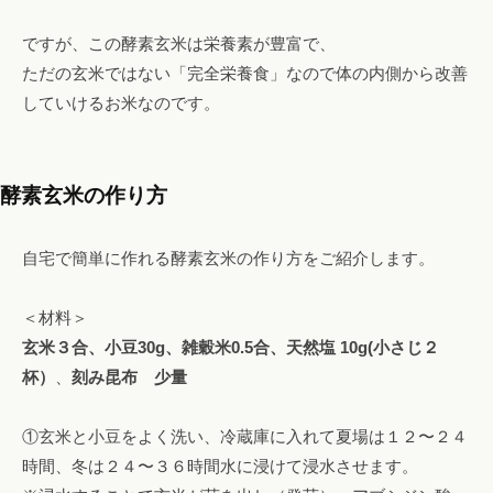
ですが、この酵素玄米は栄養素が豊富で、
ただの玄米ではない「完全栄養食」なので体の内側から改善
していけるお米なのです。
酵素玄米の作り方
自宅で簡単に作れる酵素玄米の作り方をご紹介します。
＜材料＞
玄米３合、小豆30g、雑穀米0.5合、天然塩 10g(小さじ２
杯）
、
刻み昆布
少量
①玄米と小豆をよく洗い、冷蔵庫に入れて夏場は１２〜２４
時間、冬は２４〜３６時間水に浸けて浸水させます。