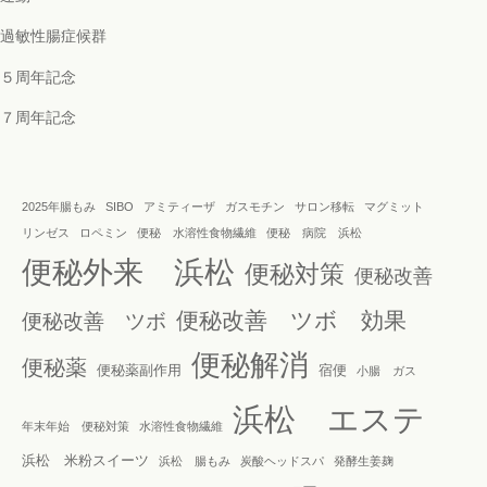
過敏性腸症候群
５周年記念
７周年記念
2025年腸もみ
SIBO
アミティーザ
ガスモチン
サロン移転
マグミット
リンゼス
ロペミン
便秘 水溶性食物繊維
便秘 病院 浜松
便秘外来 浜松
便秘対策
便秘改善
便秘改善 ツボ 効果
便秘改善 ツボ
便秘解消
便秘薬
便秘薬副作用
宿便
小腸 ガス
浜松 エステ
年末年始 便秘対策
水溶性食物繊維
浜松 米粉スイーツ
浜松 腸もみ
炭酸ヘッドスパ
発酵生姜麹