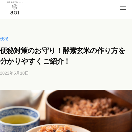
【
コ
静
メ
ン
ニ
岡
ュ
【
テ
便
ー
県
ン
静
秘
浜
薬
ツ
松
岡
便秘
卒
市
へ
県
便秘対策のお守り！酵素玄米の作り方を
業
】
ス
浜
腸
！
キ
分かりやすくご紹介！
松
も
元
ッ
市
み
看
2022年5月10日
b
プ
】
専
護
y
門
腸
師
b
サ
も
が
i
ロ
施
み
c
ン
術
h
専
a
の
o
門
o
s
腸
サ
i
a
も