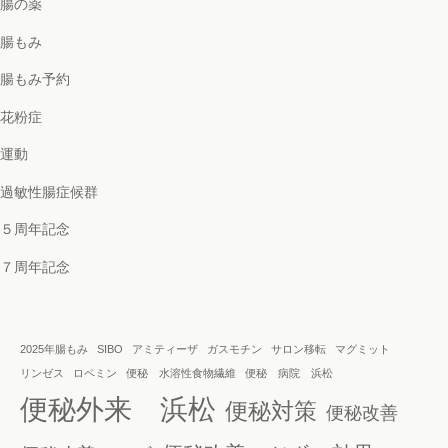
腸の薬
腸もみ
腸もみ予約
花粉症
運動
過敏性腸症候群
５周年記念
７周年記念
2025年腸もみ
SIBO
アミティーザ
ガスモチン
サロン移転
マグミット
リンゼス
ロペミン
便秘 水溶性食物繊維
便秘 病院 浜松
便秘外来 浜松
便秘対策
便秘改善