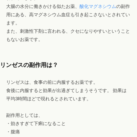
大腸の水分に働きかける似たお薬、
酸化マグネシウム
の副作
エ
用にある、高マグネシウム血症も引き起こさないとされてい
ス
ます。
テ
も
また、刺激性下剤に言われる、クセになりやすいということ
。
もないお薬です。
リンゼスの副作用は？
リンゼスは、食事の前に内服するお薬です。
食後に内服すると効果が出過ぎてしまうそうです。 効果は
平均3時間ほどで現れるとされています。
副作用としては、
・効きすぎて下痢になること
・腹痛