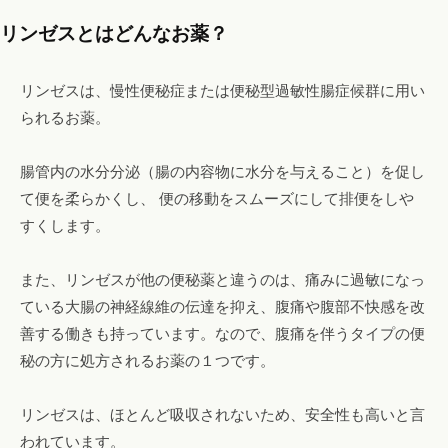
！
リンゼスとはどんなお薬？
フ
ァ
リンゼスは、慢性便秘症または便秘型過敏性腸症候群に用い
ス
られるお薬。
テ
ィ
腸管内の水分分泌（腸の内容物に水分を与えること）を促し
ン
グ
て便を柔らかくし、 便の移動をスムーズにして排便をしや
・
すくします。
ヘ
ッ
また、リンゼスが他の便秘薬と違うのは、痛みに過敏になっ
ド
ている大腸の神経線維の伝達を抑え、腹痛や腹部不快感を改
ス
善する働きも持っています。なので、腹痛を伴うタイプの便
パ
秘の方に処方されるお薬の１つです。
・
リ
リンゼスは、ほとんど吸収されないため、安全性も高いと言
ン
われています。
パ