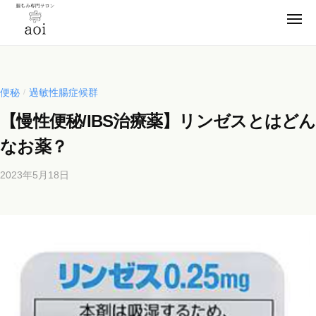
【
コ
静
メ
ン
ニ
岡
ュ
【
テ
便
ー
県
ン
静
秘
浜
薬
ツ
松
岡
便秘
過敏性腸症候群
/
卒
市
へ
県
【慢性便秘/IBS治療薬】リンゼスとはどん
業
】
ス
浜
腸
！
キ
なお薬？
松
も
元
ッ
市
み
看
2023年5月18日
b
プ
】
専
護
y
門
腸
師
b
サ
も
が
i
ロ
施
み
c
ン
術
h
専
a
の
o
門
o
s
腸
サ
i
a
も