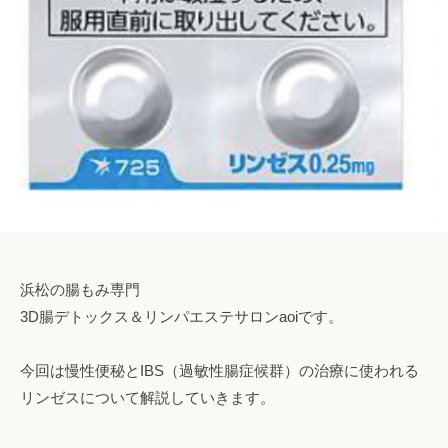
ロ
l
み
腸
ン
o
専
も
a
n
門
み
a
o
サ
o
ロ
i
浜
i
ン
松
i
で
腸
@
自
も
g
然
み
m
に
a
便
i
浜松の腸もみ専門
浜
秘
l
3D腸デトックス＆リンパエステサロンaoiです。
松
や
.
下
c
今回は慢性便秘とIBS（過敏性腸症候群）の治療に使われる
痢
o
を
リンゼスについて解説していきます。
m
解
消