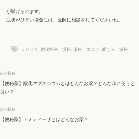
が挙げられます。
症状がひどい場合には、医師に相談をしてくださいね。
リンゼス
,
便秘外来 浜松
,
浜松 エステ
,
腸もみ 浜松
投
前の投稿
稿
【便秘薬】酸化マグネシウムとはどんなお薬？どんな時に使うと
ナ
良い？
ビ
ゲ
次の投稿
ー
【便秘薬】アミティーザとはどんなお薬？
シ
ョ