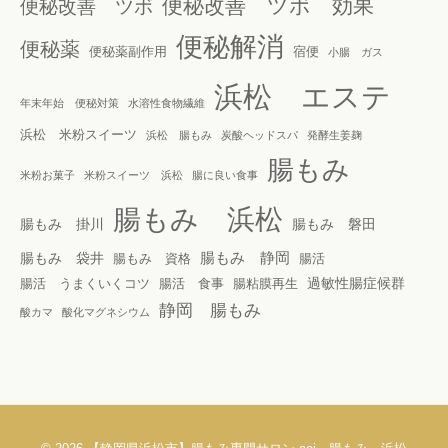
便秘改善 ツボ 効果
便秘改善 ツボ
便秘解消
便秘薬
便秘薬副作用
宿便
小腸 ガス
浜松 エステ
年末年始 便秘対策
水溶性食物繊維
浜松 米粉スイーツ
浜松 腸もみ
炭酸ヘッドスパ
発酵生姜麹
腸もみ
米粉お菓子
米粉スイーツ 浜松
腸に良い食事
腸もみ 浜松
腸もみ 掛川
腸もみ 磐田
腸もみ 静岡
腸もみ 袋井
腸もみ 資格
腸活
過敏性腸症候群
腸活 うまくいくコツ
腸活 食事
腸粘膜再生
静岡 腸もみ
酸カマ
酸化マグネシウム