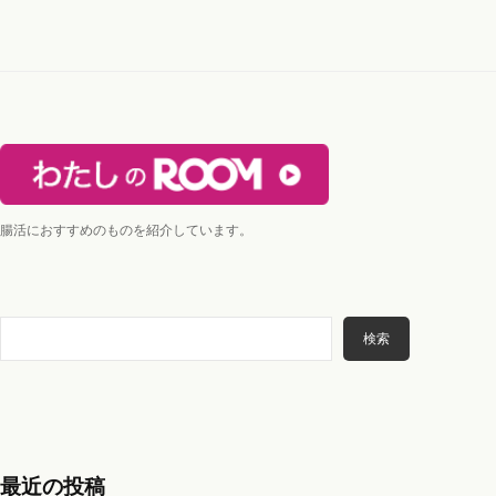
ー
エ
シ
ス
ョ
テ
ン
も
。
腸活におすすめのものを紹介しています。
検
検索
索
最近の投稿