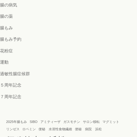
腸の病気
腸の薬
腸もみ
腸もみ予約
花粉症
運動
過敏性腸症候群
５周年記念
７周年記念
2025年腸もみ
SIBO
アミティーザ
ガスモチン
サロン移転
マグミット
リンゼス
ロペミン
便秘 水溶性食物繊維
便秘 病院 浜松