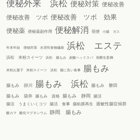
便秘外来 浜松
便秘対策
便秘改善
便秘改善 ツボ 効果
便秘改善 ツボ
便秘解消
便秘薬
便秘薬副作用
宿便
小腸 ガス
浜松 エステ
年末年始 便秘対策
水溶性食物繊維
浜松 米粉スイーツ
浜松 腸もみ
炭酸ヘッドスパ
発酵生姜麹
腸もみ
米粉お菓子
米粉スイーツ 浜松
腸に良い食事
腸もみ 浜松
腸もみ 掛川
腸もみ 磐田
腸もみ 静岡
腸もみ 袋井
腸もみ 資格
腸活
過敏性腸症候群
腸活 うまくいくコツ
腸活 食事
腸粘膜再生
静岡 腸もみ
酸カマ
酸化マグネシウム