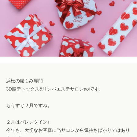
ロ
l
み
腸
ン
o
専
も
a
n
門
み
a
o
サ
o
ロ
i
浜
i
ン
松
i
で
腸
@
自
も
g
然
み
m
に
a
浜松の腸もみ専門
便
i
浜
3D腸デトックス&リンパエステサロンaoiです。
秘
l
松
や
.
もうすぐ２月ですね。
下
c
痢
o
を
２月はバレンタイン♪
m
解
今年も、大切なお客様に当サロンから気持ちばかりではあり
消