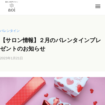
【
コ
静
メ
ン
ニ
岡
ュ
【
テ
便
ー
県
ン
静
秘
浜
薬
ツ
松
岡
バレンタイン
卒
市
へ
県
【サロン情報】２月のバレンタインプレ
業
】
ス
浜
腸
！
キ
ゼントのお知らせ
松
も
元
ッ
市
み
看
2023年1月21日
b
プ
】
専
護
y
門
腸
師
b
サ
も
が
i
ロ
施
み
c
ン
術
h
専
a
の
o
門
o
s
腸
サ
i
a
も