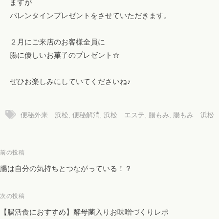
ますが
！
バレンタインプレゼントをさせていただきます。
フ
ァ
２月にご来店のお客様全員に
ス
腸に優しいお菓子のプレゼント☆
テ
ィ
ぜひお楽しみにしていてくださいね♪
ン
グ
・
便秘外来 浜松
,
便秘解消
,
浜松 エステ
,
腸もみ
,
腸もみ 浜松
ヘ
ッ
ド
投
前の投稿
ス
稿
腸は自分の気持ちとつながっている！？
パ
ナ
・
ビ
リ
次の投稿
ン
ゲ
【腸活食におすすめ】酵母菌入りお味噌づくりレポ
パ