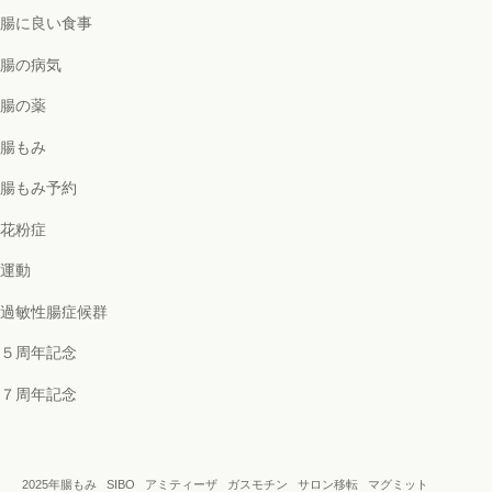
腸に良い食事
腸の病気
腸の薬
腸もみ
腸もみ予約
花粉症
運動
過敏性腸症候群
５周年記念
７周年記念
2025年腸もみ
SIBO
アミティーザ
ガスモチン
サロン移転
マグミット