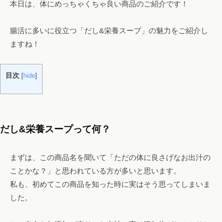
本日は、体にめっちゃくちゃ良い商品のご紹介です！
！
フ
腸活に多いに役立つ「だし&栄養スープ」の魅力をご紹介し
ァ
ますね！
ス
テ
ィ
目次
[
hide
]
ン
グ
・
ヘ
だし&栄養スープって何？
ッ
ド
まずは、この商品名を聞いて「ただの体に良さげなお出汁の
ス
ことかな？」と思われている方が多いと思います。
パ
私も、初めてこの商品を知った時に実はそう思ってしまいま
・
リ
した。
ン
パ