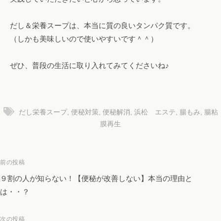
だし＆栄養スープは、本当に質の良いタンパク質です。
（しかも美味しいので使いやすいです＾＾）
ぜひ、普段の生活に取り入れてみてくださいね♪
だし栄養スープ
,
便秘対策
,
便秘解消
,
浜松 エステ
,
腸もみ
,
腸粘
膜再生
投
前の投稿
稿
９割の人が知らない！【便秘が改善しない】本当の理由と
ナ
は・・？
ビ
ゲ
次の投稿