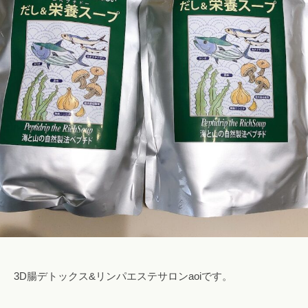
ロ
l
み
腸
ン
o
専
も
a
n
門
み
a
o
サ
o
ロ
i
浜
i
ン
松
i
で
腸
@
自
も
g
然
み
m
に
a
便
i
浜
秘
l
松
や
.
下
c
痢
o
を
m
3D腸デトックス&リンパエステサロンaoiです。
解
消