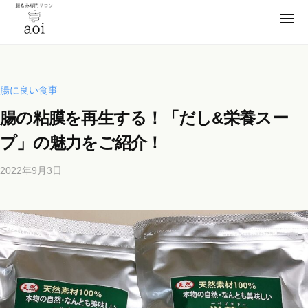
【
コ
静
メ
ン
ニ
岡
ュ
【
テ
便
ー
県
ン
静
秘
浜
薬
ツ
松
岡
腸に良い食事
卒
市
へ
県
腸の粘膜を再生する！「だし&栄養スー
業
】
ス
浜
腸
！
キ
プ」の魅力をご紹介！
松
も
元
ッ
市
み
看
2022年9月3日
b
プ
】
専
護
y
門
腸
師
b
サ
も
が
i
ロ
施
み
c
ン
術
h
専
a
の
o
門
o
s
腸
サ
i
a
も