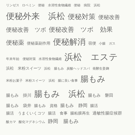
リンゼス
ロペミン
便秘 水溶性食物繊維
便秘 病院 浜松
便秘外来 浜松
便秘対策
便秘改善
便秘改善 ツボ 効果
便秘改善 ツボ
便秘解消
便秘薬
便秘薬副作用
宿便
小腸 ガス
浜松 エステ
年末年始 便秘対策
水溶性食物繊維
浜松 米粉スイーツ
浜松 腸もみ
炭酸ヘッドスパ
発酵生姜麹
腸もみ
米粉お菓子
米粉スイーツ 浜松
腸に良い食事
腸もみ 浜松
腸もみ 掛川
腸もみ 磐田
腸もみ 静岡
腸もみ 袋井
腸もみ 資格
腸活
過敏性腸症候群
腸活 うまくいくコツ
腸活 食事
腸粘膜再生
静岡 腸もみ
酸カマ
酸化マグネシウム