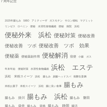
７周年記念
2025年腸もみ
SIBO
アミティーザ
ガスモチン
サロン移転
マグミット
リンゼス
ロペミン
便秘 水溶性食物繊維
便秘 病院 浜松
便秘外来 浜松
便秘対策
便秘改善
便秘改善 ツボ 効果
便秘改善 ツボ
便秘解消
便秘薬
便秘薬副作用
宿便
小腸 ガス
浜松 エステ
年末年始 便秘対策
水溶性食物繊維
浜松 米粉スイーツ
浜松 腸もみ
炭酸ヘッドスパ
発酵生姜麹
腸もみ
米粉お菓子
米粉スイーツ 浜松
腸に良い食事
腸もみ 浜松
腸もみ 掛川
腸もみ 磐田
腸もみ 静岡
腸もみ 袋井
腸もみ 資格
腸活