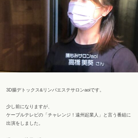
ロ
s
み
腸
a
ン
専
も
l
a
門
み
o
o
サ
n
ロ
i
浜
a
ン
松
o
で
腸
i
自
i
も
然
@
み
に
g
便
m
浜
3D腸デトックス&リンパエステサロンaoiです。
秘
a
松
や
i
下
少し前になりますが、
l
痢
.
ケーブルテレビの「チャレンジ！遠州起業人」と言う番組に
を
c
出演をしました。
o
解
m
消