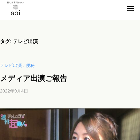
【
ー
コ
静
メ
ン
ニ
岡
ュ
【
テ
便
ー
県
ン
静
秘
浜
薬
ツ
松
岡
タグ:
テレビ出演
卒
市
へ
県
業
】
ス
浜
腸
！
キ
松
テレビ出演
便秘
/
も
元
ッ
市
み
看
メディア出演ご報告
プ
】
専
護
門
腸
2022年9月4日
b
師
サ
y
も
が
ロ
b
施
み
ン
i
術
専
a
c
の
門
o
h
腸
サ
i
o
も