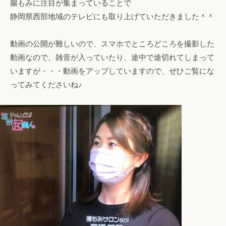
腸もみに注目が集まっていることで
！
静岡県西部地域のテレビにも取り上げていただきました＾＾
フ
ァ
動画の公開が難しいので、スマホでところどころを撮影した
ス
動画なので、雑音が入っていたり、途中で途切れてしまって
テ
いますが・・・動画をアップしていますので、ぜひご覧にな
ィ
ってみてくださいね♪
ン
グ
・
ヘ
ッ
ド
ス
パ
・
リ
ン
パ