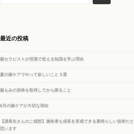
索
最近の投稿
腸セラピストが現場で使える知識を学ぶ理由
夏の腸ケアでやって欲しいこと３選
腸もみの資格を取得してから困ること
6月の腸ケアが大切な理由
【講座生さんのご感想】施術者も成長を実感できる素晴らしい技術だと
思います