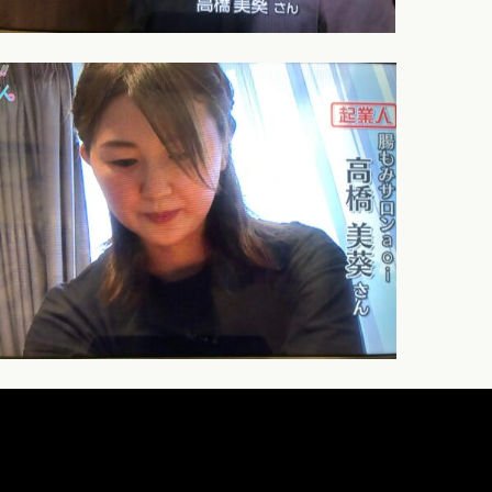
エ
ス
テ
も
。