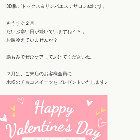
o
3D腸デトックス＆リンパエステサロンaoiです。
！
m
フ
ァ
もうすぐ２月。
ス
だいぶ寒い日が続いていますね＾＾；
テ
お腹冷えていませんか？
ィ
ン
腸もみでぜひケアしてあげてくださいね。
グ
・
２月は、ご来店のお客様全員に、
ヘ
米粉のチョコスイーツをプレゼントいたします♪
ッ
ド
ス
パ
・
リ
ン
パ