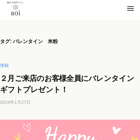
【
ー
コ
静
メ
ン
ニ
岡
ュ
【
テ
便
ー
県
ン
静
秘
浜
薬
ツ
松
岡
タグ:
バレンタイン 米粉
卒
市
へ
県
業
】
ス
浜
腸
！
キ
松
便秘
も
元
ッ
市
み
看
２月ご来店のお客様全員にバレンタイン
プ
】
専
護
ギフトプレゼント！
門
腸
師
サ
も
が
2024年1月27日
b
ロ
施
み
y
ン
術
専
b
a
の
i
門
o
腸
c
サ
i
も
h