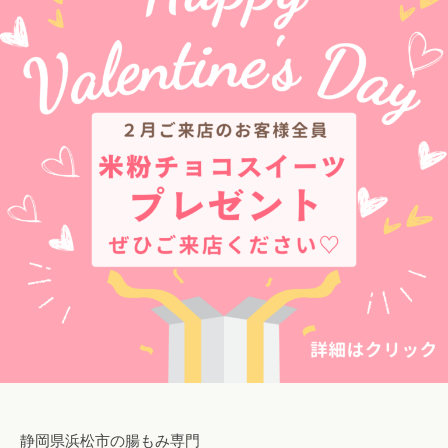
ロ
み
o
腸
ン
専
s
も
a
門
a
み
o
サ
l
o
ロ
i
浜
n
ン
松
a
で
腸
o
自
も
i
然
み
i
に
@
便
g
浜
秘
m
松
や
a
下
i
痢
l
を
.
解
c
静岡県浜松市の腸もみ専門
消