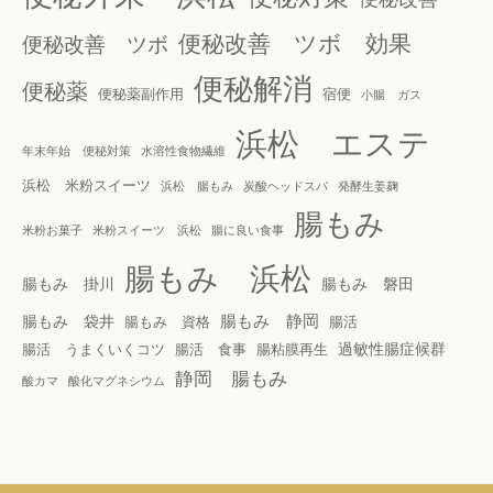
便秘改善 ツボ 効果
便秘改善 ツボ
便秘解消
便秘薬
便秘薬副作用
宿便
小腸 ガス
浜松 エステ
年末年始 便秘対策
水溶性食物繊維
浜松 米粉スイーツ
浜松 腸もみ
炭酸ヘッドスパ
発酵生姜麹
腸もみ
米粉お菓子
米粉スイーツ 浜松
腸に良い食事
腸もみ 浜松
腸もみ 掛川
腸もみ 磐田
腸もみ 静岡
腸もみ 袋井
腸もみ 資格
腸活
過敏性腸症候群
腸活 うまくいくコツ
腸活 食事
腸粘膜再生
静岡 腸もみ
酸カマ
酸化マグネシウム