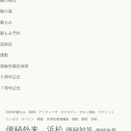
腸の病気
腸の薬
腸もみ
腸もみ予約
花粉症
運動
過敏性腸症候群
５周年記念
７周年記念
2025年腸もみ
SIBO
アミティーザ
ガスモチン
サロン移転
マグミット
リンゼス
ロペミン
便秘 水溶性食物繊維
便秘 病院 浜松
便秘外来 浜松
便秘対策
便秘改善