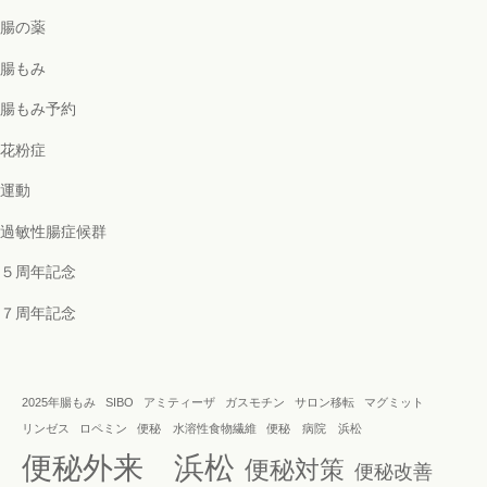
腸の薬
腸もみ
腸もみ予約
花粉症
運動
過敏性腸症候群
５周年記念
７周年記念
2025年腸もみ
SIBO
アミティーザ
ガスモチン
サロン移転
マグミット
リンゼス
ロペミン
便秘 水溶性食物繊維
便秘 病院 浜松
便秘外来 浜松
便秘対策
便秘改善