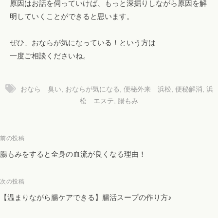
原因はお話を伺っていけば、もっと深掘りしながら原因を解
明していくことができると思います。
ぜひ、おならが気になっている！という方は
一度ご相談くださいね。
おなら 臭い
,
おならが気になる
,
便秘外来 浜松
,
便秘解消
,
浜
松 エステ
,
腸もみ
投
前の投稿
稿
腸もみをすると全身の血流が良くなる理由！
ナ
ビ
次の投稿
ゲ
【温まりながら腸ケアできる】腸活スープの作り方♪
ー