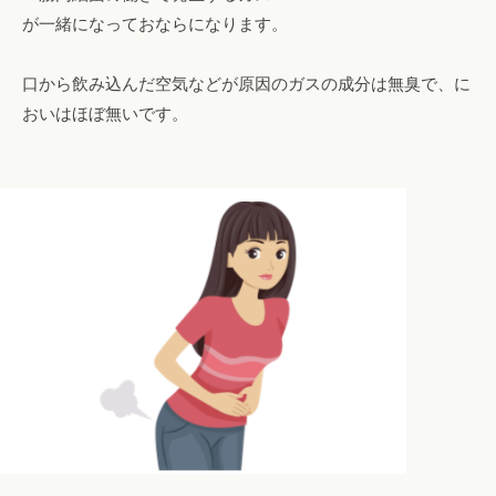
が一緒になっておならになります。
エ
ス
テ
口から飲み込んだ空気などが原因のガスの成分は無臭で、に
も
おいはほぼ無いです。
。