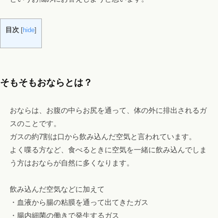
！
フ
目次
[
hide
]
ァ
ス
テ
ィ
そもそもおならとは？
ン
グ
・
おならは、お腹の中らお尻を通って、体の外に排出されるガ
ヘ
スのことです。
ッ
ガスの約7割は口から飲み込んだ空気と言われています。
ド
よく喋る方など、食べるときに空気を一緒に飲み込んでしま
ス
う方はおならが自然に多くなります。
パ
・
飲み込んだ空気などに加えて
リ
・血液から腸の粘膜を通って出てきたガス
ン
・腸内細菌の働きで発生するガス
パ