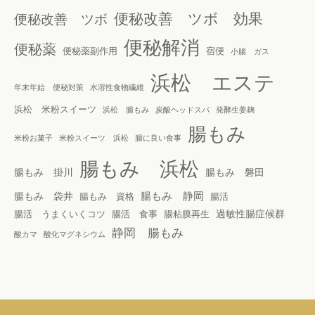
便秘改善 ツボ 効果
便秘改善 ツボ
便秘解消
便秘薬
便秘薬副作用
宿便
小腸 ガス
浜松 エステ
年末年始 便秘対策
水溶性食物繊維
浜松 米粉スイーツ
浜松 腸もみ
炭酸ヘッドスパ
発酵生姜麹
腸もみ
米粉お菓子
米粉スイーツ 浜松
腸に良い食事
腸もみ 浜松
腸もみ 掛川
腸もみ 磐田
腸もみ 静岡
腸もみ 袋井
腸もみ 資格
腸活
過敏性腸症候群
腸活 うまくいくコツ
腸活 食事
腸粘膜再生
静岡 腸もみ
酸カマ
酸化マグネシウム