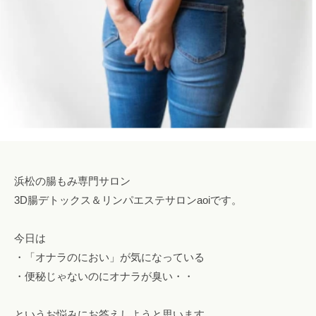
ロ
l
み
腸
ン
o
専
も
a
n
門
み
a
o
サ
o
ロ
i
浜
i
ン
松
i
で
腸
@
自
も
g
然
み
m
に
浜松の腸もみ専門サロン
a
便
i
3D腸デトックス＆リンパエステサロンaoiです。
浜
秘
l
松
や
.
今日は
下
c
・「オナラのにおい」が気になっている
痢
o
・便秘じゃないのにオナラが臭い・・
を
m
解
消
というお悩みにお答えしようと思います。