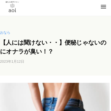
【
コ
静
メ
ン
ニ
岡
ュ
【
テ
便
ー
県
ン
静
秘
浜
薬
ツ
松
岡
おなら
卒
市
へ
県
【人には聞けない・・】便秘じゃないの
業
】
ス
浜
腸
！
キ
にオナラが臭い！？
松
も
元
ッ
市
み
看
2023年1月12日
b
プ
】
専
護
y
門
腸
師
b
サ
も
が
i
ロ
施
み
c
ン
術
h
専
a
の
o
門
o
s
腸
サ
i
a
も