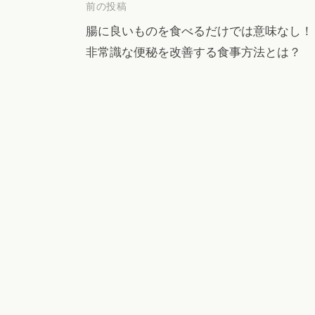
投
前の投稿
稿
腸に良いものを食べるだけでは意味なし！
非常識な便秘を改善する食事方法とは？
ナ
ビ
ゲ
ー
シ
ョ
ン