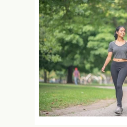
a
術
h
専
o
の
o
i
門
腸
s
サ
も
a
腸
ロ
み
l
も
ン
o
専
み
n
門
a
a
サ
浜
o
o
ロ
松
i
i
ン
i
で
@
腸
自
g
も
然
m
み
に
a
便
i