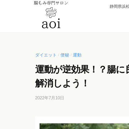
【
コ
静岡県浜松
静
ン
岡
テ
県
ン
浜
【
便
ツ
松
秘
静
へ
市
薬
岡
ダイエット
便秘
運動
/
/
ス
】
卒
県
キ
腸
運動が逆効果！？腸に
業
浜
ッ
も
！
松
解消しよう！
み
プ
元
専
市
看
門
2022年7月10日
b
】
護
サ
y
腸
師
b
ロ
が
も
i
ン
施
み
c