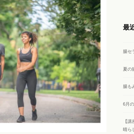
最
腸セ
夏の
腸も
6月
【講
晴ら