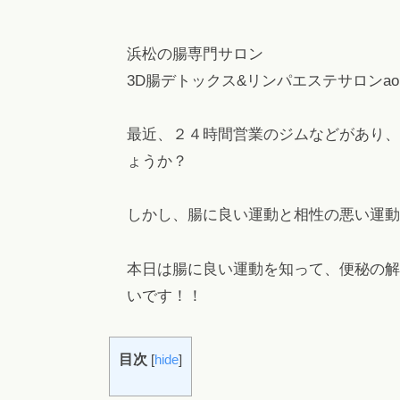
秘
浜
l
や
.
松
浜松の腸専門サロン
下
c
3D腸デトックス&リンパエステサロンao
痢
o
m
を
解
最近、２４時間営業のジムなどがあり、
消
ょうか？
！
フ
しかし、腸に良い運動と相性の悪い運動
ァ
ス
本日は腸に良い運動を知って、便秘の解
テ
いです！！
ィ
ン
目次
[
hide
]
グ
・