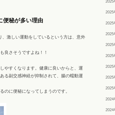
202
202
に便秘が多い理由
202
202
り、激しい運動をしているという方は、意外
202
も良さそうですよね！！
202
202
しやすくなります。健康に良いからと、運
ある副交感神経が抑制されて、腸の蠕動運
202
202
るのに便秘になってしまうのです。
202
202