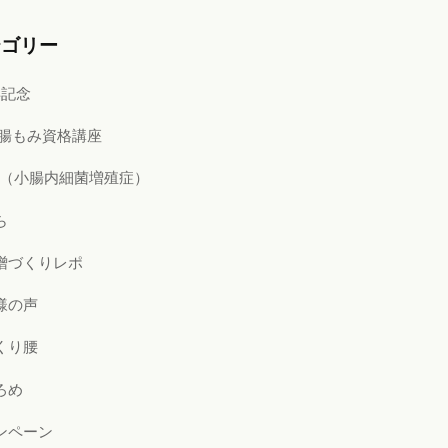
テゴリー
年記念
i式腸もみ資格講座
BO（小腸内細菌増殖症）
ら
噌づくりレポ
様の声
くり腰
ろめ
ンペーン