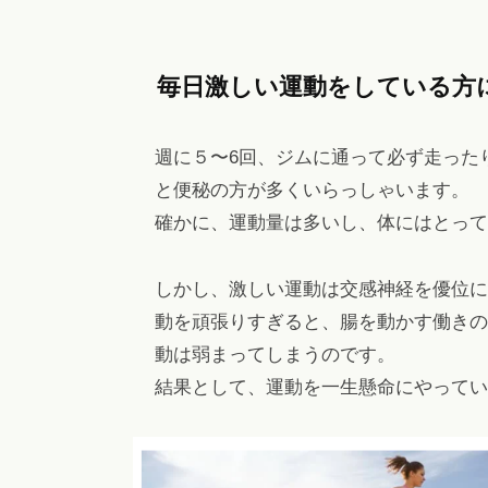
ヘ
ッ
毎日激しい運動をしている方
ド
ス
パ
週に５〜6回、ジムに通って必ず走った
・
と便秘の方が多くいらっしゃいます。
リ
確かに、運動量は多いし、体にはとって
ン
パ
しかし、激しい運動は交感神経を優位に
エ
動を頑張りすぎると、腸を動かす働きの
ス
動は弱まってしまうのです。
テ
結果として、運動を一生懸命にやってい
も
。