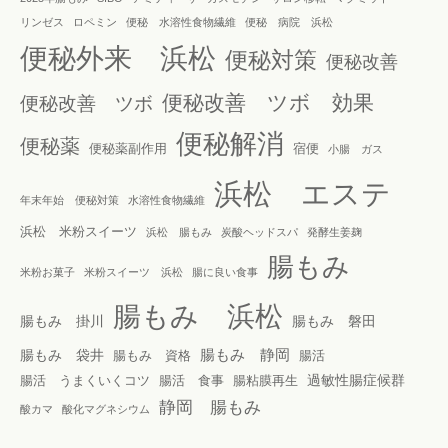
リンゼス
ロペミン
便秘 水溶性食物繊維
便秘 病院 浜松
便秘外来 浜松
便秘対策
便秘改善
便秘改善 ツボ 効果
便秘改善 ツボ
便秘解消
便秘薬
便秘薬副作用
宿便
小腸 ガス
浜松 エステ
年末年始 便秘対策
水溶性食物繊維
浜松 米粉スイーツ
浜松 腸もみ
炭酸ヘッドスパ
発酵生姜麹
腸もみ
米粉お菓子
米粉スイーツ 浜松
腸に良い食事
腸もみ 浜松
腸もみ 掛川
腸もみ 磐田
腸もみ 静岡
腸もみ 袋井
腸もみ 資格
腸活
過敏性腸症候群
腸活 うまくいくコツ
腸活 食事
腸粘膜再生
静岡 腸もみ
酸カマ
酸化マグネシウム