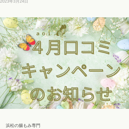
2023年3月24日
b
y
b
i
c
h
o
s
a
l
o
n
a
o
i
i
@
g
浜松の腸もみ専門
m