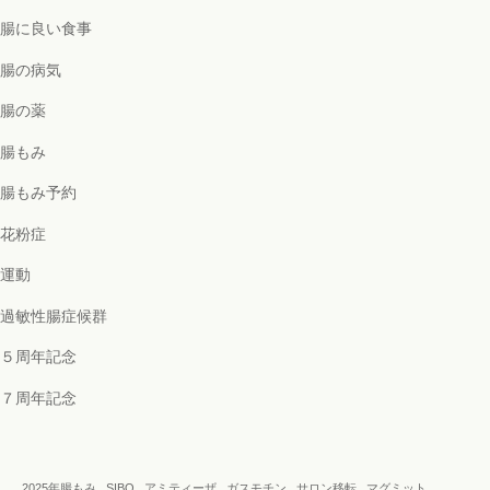
腸に良い食事
腸の病気
腸の薬
腸もみ
腸もみ予約
花粉症
運動
過敏性腸症候群
５周年記念
７周年記念
2025年腸もみ
SIBO
アミティーザ
ガスモチン
サロン移転
マグミット