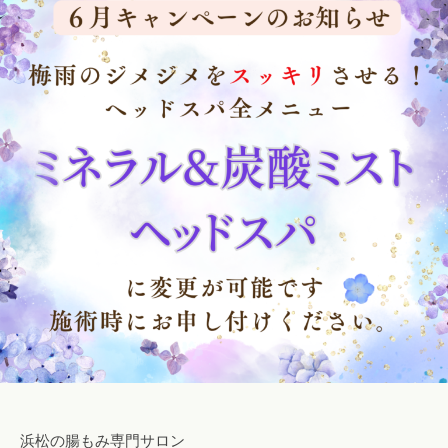
ロ
み
o
腸
ン
専
s
も
a
門
a
み
o
サ
l
o
ロ
i
浜
n
ン
松
a
で
腸
o
自
も
i
然
み
i
に
@
便
g
浜
秘
m
松
や
a
下
i
痢
l
を
.
解
c
浜松の腸もみ専門サロン
消