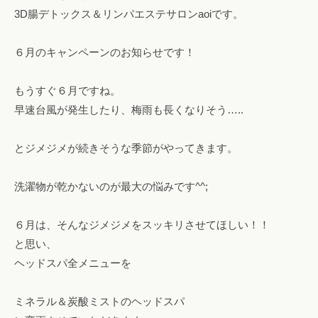
o
3D腸デトックス＆リンパエステサロンaoiです。
！
m
フ
ァ
６月のキャンペーンのお知らせです！
ス
テ
もうすぐ６月ですね。
ィ
早速台風が発生したり、梅雨も長くなりそう…..
ン
グ
とジメジメが続きそうな季節がやってきます。
・
ヘ
洗濯物が乾かないのが最大の悩みです^^;
ッ
ド
６月は、そんなジメジメをスッキリさせてほしい！！
ス
と思い、
パ
ヘッドスパ全メニューを
・
リ
ン
ミネラル＆炭酸ミストのヘッドスパ
パ