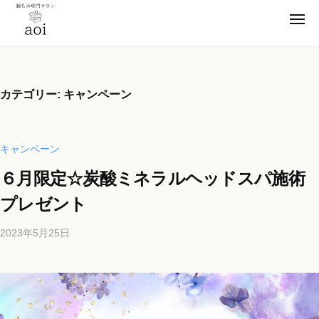
【
ー
コ
静
メ
ン
ニ
岡
ュ
【
テ
便
ー
県
ン
静
秘
浜
薬
ツ
松
岡
カテゴリー:
キャンペーン
卒
市
へ
県
業
】
ス
浜
腸
！
キ
松
キャンペーン
も
元
ッ
市
み
看
６月限定☆炭酸ミネラルヘッドスパ施術
プ
】
専
護
プレゼント
門
腸
師
サ
も
が
2023年5月25日
b
ロ
施
み
y
ン
術
専
b
a
の
i
門
o
腸
c
サ
i
も
h