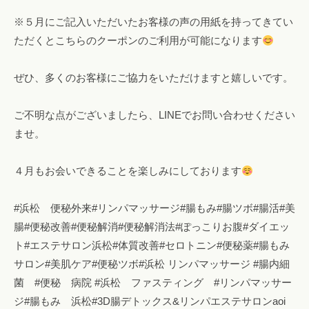
※５月にご記入いただいたお客様の声の用紙を持ってきてい
ただくとこちらのクーポンのご利用が可能になります
ぜひ、多くのお客様にご協力をいただけますと嬉しいです。
ご不明な点がございましたら、LINEでお問い合わせください
ませ。
４月もお会いできることを楽しみにしております
#浜松 便秘外来#リンパマッサージ#腸もみ#腸ツボ#腸活#美
腸#便秘改善#便秘解消#便秘解消法#ぽっこりお腹#ダイエッ
ト#エステサロン浜松#体質改善#セロトニン#便秘薬#腸もみ
サロン#美肌ケア#便秘ツボ#浜松 リンパマッサージ #腸内細
菌 #便秘 病院 #浜松 ファスティング #リンパマッサー
ジ#腸もみ 浜松#3D腸デトックス&リンパエステサロンaoi