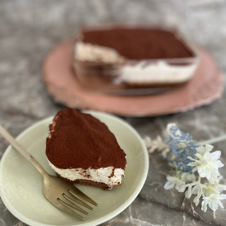
ロ
み
o
腸
ン
専
s
も
a
門
a
み
o
サ
l
o
ロ
i
浜
n
ン
松
a
で
腸
o
自
も
i
然
み
i
に
@
便
g
浜
秘
m
松
や
a
下
i
痢
l
を
.
解
c
消