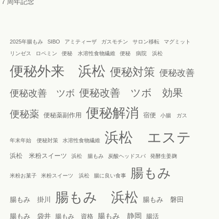
７周年記念
2025年腸もみ
SIBO
アミティーザ
ガスモチン
サロン移転
マグミット
リンゼス
ロペミン
便秘 水溶性食物繊維
便秘 病院 浜松
便秘外来 浜松
便秘対策
便秘改善
便秘改善 ツボ 効果
便秘改善 ツボ
便秘解消
便秘薬
便秘薬副作用
宿便
小腸 ガス
浜松 エステ
年末年始 便秘対策
水溶性食物繊維
浜松 米粉スイーツ
浜松 腸もみ
炭酸ヘッドスパ
発酵生姜麹
腸もみ
米粉お菓子
米粉スイーツ 浜松
腸に良い食事
腸もみ 浜松
腸もみ 掛川
腸もみ 磐田
腸もみ 静岡
腸もみ 袋井
腸もみ 資格
腸活