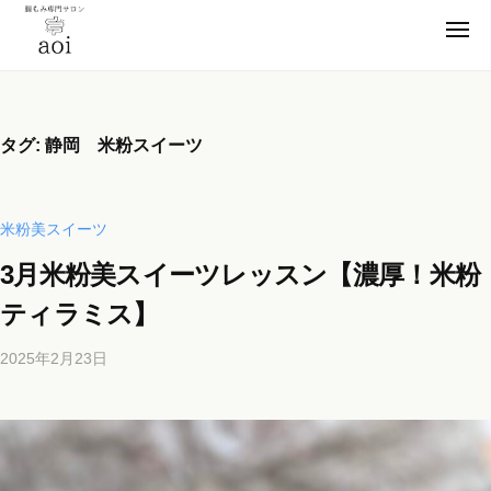
【
ー
コ
静
メ
ン
ニ
岡
ュ
【
テ
便
ー
県
ン
静
秘
浜
薬
ツ
松
岡
タグ:
静岡 米粉スイーツ
卒
市
へ
県
業
】
ス
浜
腸
！
キ
松
米粉美スイーツ
も
元
ッ
市
み
看
3月米粉美スイーツレッスン【濃厚！米粉
プ
】
専
護
ティラミス】
門
腸
師
サ
も
が
2025年2月23日
b
ロ
施
み
y
ン
術
専
b
a
の
i
門
o
腸
c
サ
i
も
h