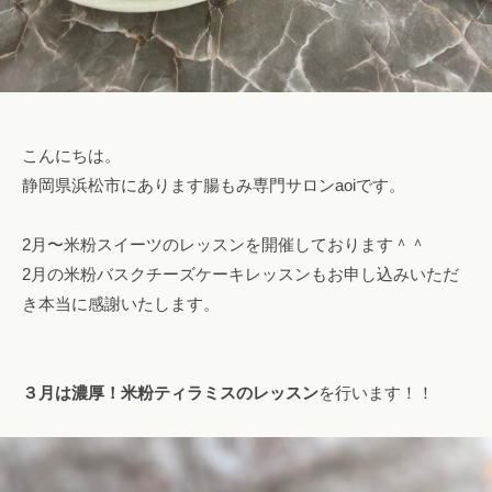
o
！
m
フ
ァ
ス
テ
こんにちは。
ィ
静岡県浜松市にあります腸もみ専門サロンaoiです。
ン
グ
2月〜米粉スイーツのレッスンを開催しております＾＾
・
ヘ
2月の米粉バスクチーズケーキレッスンもお申し込みいただ
ッ
き本当に感謝いたします。
ド
ス
パ
３月は濃厚！米粉ティラミスのレッスン
を行います！！
・
リ
ン
パ