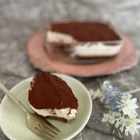
エ
ス
テ
も
。