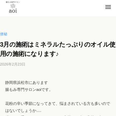
【
ー
コ
静
メ
ン
ニ
岡
ュ
【
テ
便
ー
県
ン
静
秘
浜
薬
ツ
松
岡
便秘
卒
市
へ
県
3月の施術はミネラルたっぷりのオイル使
業
】
ス
浜
腸
！
キ
用の施術になります♪
松
も
元
ッ
市
み
看
2026年2月23日
b
プ
】
専
護
y
門
腸
師
b
サ
も
静岡県浜松市にあります
が
i
ロ
施
腸もみ専門サロンaoiです。
み
c
ン
術
h
専
a
の
o
花粉の辛い季節になってきて、悩まされている方も多いので
門
o
s
腸
はないでしょうか….
サ
i
a
も