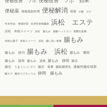
便秘改善 ツボ 効果
便秘改善 ツボ
便秘解消
便秘薬
便秘薬副作用
宿便
小腸 ガス
浜松 エステ
年末年始 便秘対策
水溶性食物繊維
浜松 米粉スイーツ
浜松 腸もみ
炭酸ヘッドスパ
発酵生姜麹
腸もみ
米粉お菓子
米粉スイーツ 浜松
腸に良い食事
腸もみ 浜松
腸もみ 掛川
腸もみ 磐田
腸もみ 静岡
腸もみ 袋井
腸もみ 資格
腸活
過敏性腸症候群
腸活 うまくいくコツ
腸活 食事
腸粘膜再生
静岡 腸もみ
酸カマ
酸化マグネシウム
© 2026
【静岡県浜松市】腸もみ専門サロン aoi 腸もみ 浜松