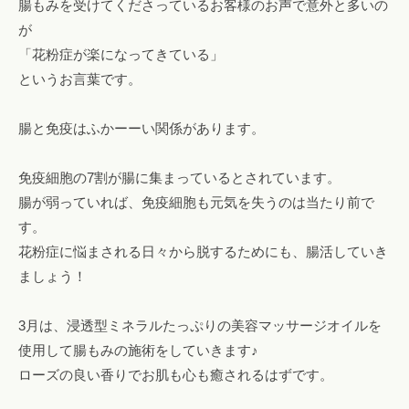
腸もみを受けてくださっているお客様のお声で意外と多いの
ロ
l
み
が
腸
ン
o
専
も
「花粉症が楽になってきている」
a
n
門
み
というお言葉です。
a
o
サ
o
ロ
i
浜
i
腸と免疫はふかーーい関係があります。
ン
松
i
で
腸
@
免疫細胞の7割が腸に集まっているとされています。
自
も
g
然
腸が弱っていれば、免疫細胞も元気を失うのは当たり前で
み
m
に
す。
a
便
花粉症に悩まされる日々から脱するためにも、腸活していき
i
浜
秘
ましょう！
l
松
や
.
下
c
3月は、浸透型ミネラルたっぷりの美容マッサージオイルを
痢
o
使用して腸もみの施術をしていきます♪
を
m
ローズの良い香りでお肌も心も癒されるはずです。
解
消