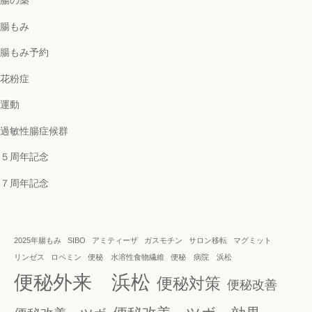
腸の薬
腸もみ
腸もみ予約
花粉症
運動
過敏性腸症候群
５周年記念
７周年記念
2025年腸もみ
SIBO
アミティーザ
ガスモチン
サロン移転
マグミット
リンゼス
ロペミン
便秘 水溶性食物繊維
便秘 病院 浜松
便秘外来 浜松
便秘対策
便秘改善