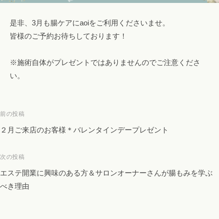
エ
是非、3月も腸ケアにaoiをご利用くださいませ。
ス
皆様のご予約お待ちしております！
テ
も
。
※施術自体がプレゼントではありませんのでご注意くださ
い。
投
前の投稿
稿
２月ご来店のお客様＊バレンタインデープレゼント
ナ
ビ
次の投稿
ゲ
エステ開業に興味のある方＆サロンオーナーさんが腸もみを学ぶ
ー
べき理由
シ
ョ