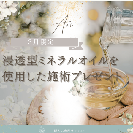
！
フ
ァ
ス
テ
ィ
ン
グ
・
ヘ
ッ
ド
ス
パ
・
リ
ン
パ