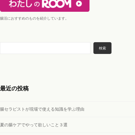
腸活におすすめのものを紹介しています。
検
検索
索
最近の投稿
腸セラピストが現場で使える知識を学ぶ理由
夏の腸ケアでやって欲しいこと３選