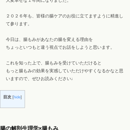
大変幸せな１年間になりました。
！
フ
２０２６年も、皆様の腸ケアのお役に立てますように精進し
ァ
て参ります。
ス
テ
今日は、腸もみがあなたの腸を変える理由を
ィ
ちょっといつもと違う視点でお話をしようと思います。
ン
グ
これを知った上で、腸もみを受けていただけると
・
もっと腸もみの効果を実感していただけやすくなるかなと思
ヘ
いますので、ぜひお読みください♩
ッ
ド
ス
目次
[
hide
]
パ
・
リ
ン
腸の解剖生理学×腸もみ
パ