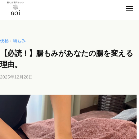
【
コ
静
メ
ン
ニ
岡
ュ
【
テ
便
ー
県
ン
静
秘
浜
薬
ツ
松
岡
便秘
腸もみ
/
卒
市
へ
県
【必読！】腸もみがあなたの腸を変える
業
】
ス
浜
腸
！
キ
理由。
松
も
元
ッ
市
み
看
2025年12月28日
b
プ
】
専
護
y
門
腸
師
b
サ
も
が
i
ロ
施
み
c
ン
術
h
専
a
の
o
門
o
s
腸
サ
i
a
も