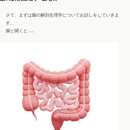
エ
ス
さて、まずは腸の解剖生理学についてお話しをしていきま
テ
す。
も
腸と聞くと…..
。