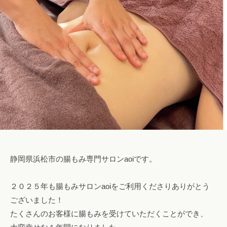
ロ
l
み
腸
ン
o
専
も
a
n
門
み
a
o
サ
o
ロ
i
浜
i
ン
松
i
で
腸
@
自
も
g
然
み
m
に
a
便
i
浜
秘
l
静岡県浜松市の腸もみ専門サロンaoiです。
松
や
.
下
c
２０２５年も腸もみサロンaoiをご利用くださりありがとう
痢
o
ございました！
を
m
解
たくさんのお客様に腸もみを受けていただくことができ、
消