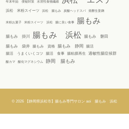
年末年始 便秘対策
水溶性食物繊維
浜松 米粉スイーツ
浜松 腸もみ
炭酸ヘッドスパ
発酵生姜麹
腸もみ
米粉お菓子
米粉スイーツ 浜松
腸に良い食事
腸もみ 浜松
腸もみ 掛川
腸もみ 磐田
腸もみ 静岡
腸もみ 袋井
腸もみ 資格
腸活
過敏性腸症候群
腸活 うまくいくコツ
腸活 食事
腸粘膜再生
静岡 腸もみ
酸カマ
酸化マグネシウム
© 2026
【静岡県浜松市】腸もみ専門サロン aoi 腸もみ 浜松