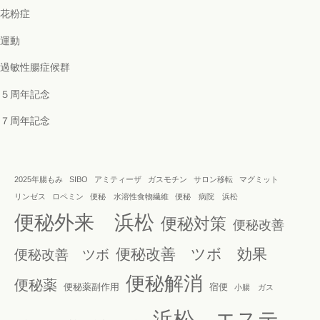
花粉症
運動
過敏性腸症候群
５周年記念
７周年記念
2025年腸もみ
SIBO
アミティーザ
ガスモチン
サロン移転
マグミット
リンゼス
ロペミン
便秘 水溶性食物繊維
便秘 病院 浜松
便秘外来 浜松
便秘対策
便秘改善
便秘改善 ツボ 効果
便秘改善 ツボ
便秘解消
便秘薬
便秘薬副作用
宿便
小腸 ガス
浜松 エステ