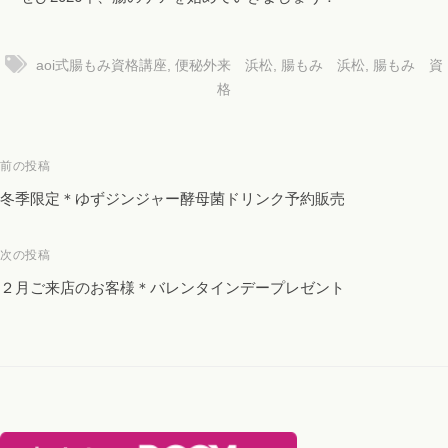
aoi式腸もみ資格講座
,
便秘外来 浜松
,
腸もみ 浜松
,
腸もみ 資
格
投
前の投稿
稿
冬季限定＊ゆずジンジャー酵母菌ドリンク予約販売
ナ
ビ
次の投稿
ゲ
２月ご来店のお客様＊バレンタインデープレゼント
ー
シ
ョ
ン