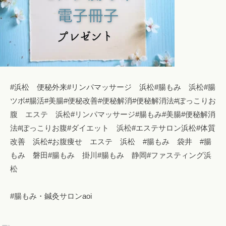
#浜松 便秘外来#リンパマッサージ 浜松#腸もみ 浜松#腸
ツボ#腸活#美腸#便秘改善#便秘解消#便秘解消法#ぽっこりお
腹 エステ 浜松#リンパマッサージ#腸もみ#美腸#便秘解消
法#ぽっこりお腹#ダイエット 浜松#エステサロン浜松#体質
改善 浜松#お腹痩せ エステ 浜松 #腸もみ 袋井 #腸
もみ 磐田#腸もみ 掛川#腸もみ 静岡#ファスティング浜
松
#腸もみ・鍼灸サロンaoi