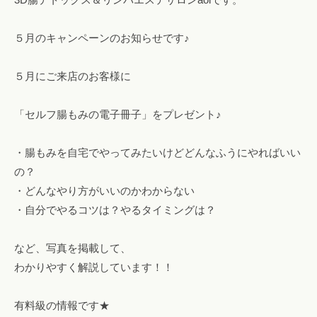
！
フ
５月のキャンペーンのお知らせです♪
ァ
ス
５月にご来店のお客様に
テ
ィ
「セルフ腸もみの電子冊子」をプレゼント♪
ン
グ
・腸もみを自宅でやってみたいけどどんなふうにやればいい
・
の？
ヘ
・どんなやり方がいいのかわからない
ッ
・自分でやるコツは？やるタイミングは？
ド
ス
パ
など、写真を掲載して、
・
わかりやすく解説しています！！
リ
ン
有料級の情報です★
パ