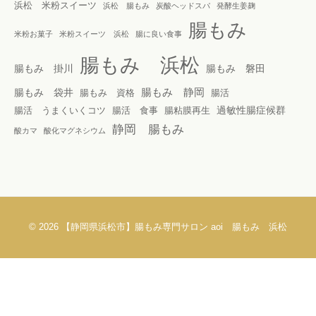
浜松 米粉スイーツ
浜松 腸もみ
炭酸ヘッドスパ
発酵生姜麹
腸もみ
米粉お菓子
米粉スイーツ 浜松
腸に良い食事
腸もみ 浜松
腸もみ 掛川
腸もみ 磐田
腸もみ 静岡
腸もみ 袋井
腸もみ 資格
腸活
過敏性腸症候群
腸活 うまくいくコツ
腸活 食事
腸粘膜再生
静岡 腸もみ
酸カマ
酸化マグネシウム
© 2026
【静岡県浜松市】腸もみ専門サロン aoi 腸もみ 浜松