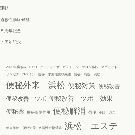
運動
過敏性腸症候群
５周年記念
７周年記念
2025年腸もみ
SIBO
アミティーザ
ガスモチン
サロン移転
マグミット
リンゼス
ロペミン
便秘 水溶性食物繊維
便秘 病院 浜松
便秘外来 浜松
便秘対策
便秘改善
便秘改善 ツボ 効果
便秘改善 ツボ
便秘解消
便秘薬
便秘薬副作用
宿便
小腸 ガス
浜松 エステ
年末年始 便秘対策
水溶性食物繊維