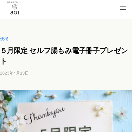
【
コ
静
メ
ン
ニ
岡
ュ
【
テ
便
ー
県
ン
静
秘
浜
薬
ツ
松
岡
便秘
卒
市
へ
県
５月限定 セルフ腸もみ電子冊子プレゼン
業
】
ス
浜
腸
！
キ
ト
松
も
元
ッ
市
み
看
2023年4月19日
b
プ
】
専
護
y
門
腸
師
b
サ
も
が
i
ロ
施
み
c
ン
術
h
専
a
の
o
門
o
s
腸
サ
i
a
も