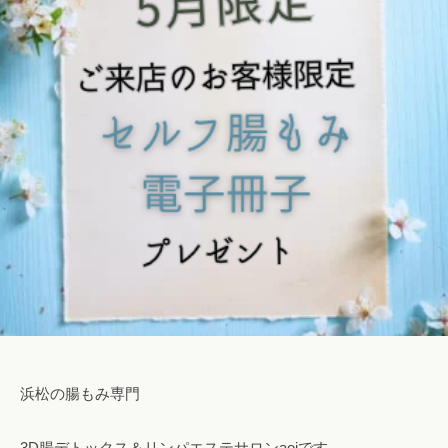
ロ
l
み
腸
ン
o
専
も
a
n
門
み
a
o
サ
o
ロ
i
浜
i
ン
松
i
で
腸
@
自
も
g
然
み
m
に
a
便
i
浜
秘
l
松
や
.
下
c
痢
o
浜松の腸もみ専門
を
m
解
消
3D腸デトックス＆リンパエステサロンaoiです。