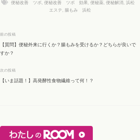
便秘改善 ツボ
,
便秘改善 ツボ 効果
,
便秘薬
,
便秘解消
,
浜松
エステ
,
腸もみ 浜松
投
前の投稿
稿
【質問】便秘外来に行くか？腸もみを受けるか？どちらが良いで
ナ
すか？
ビ
ゲ
次の投稿
ー
【いま話題！】高発酵性食物繊維って何！？
シ
ョ
ン