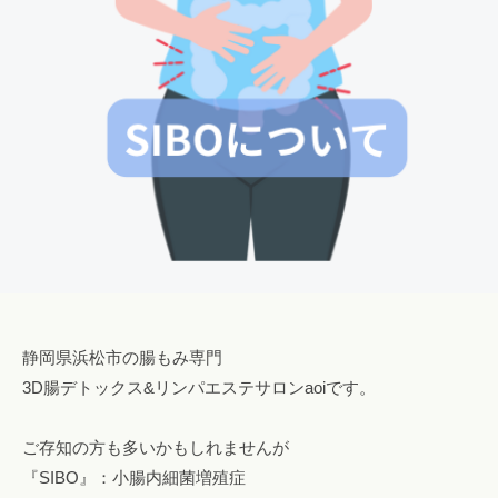
ロ
み
o
腸
ン
専
s
も
a
門
a
み
o
サ
l
o
ロ
i
浜
n
ン
松
a
で
腸
o
自
も
i
然
み
i
に
@
便
g
浜
秘
m
松
や
静岡県浜松市の腸もみ専門
a
下
3D腸デトックス&リンパエステサロンaoiです。
i
痢
l
を
ご存知の方も多いかもしれませんが
.
解
『SIBO』：小腸内細菌増殖症
c
消