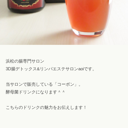
l
.
c
o
m
浜松の腸専門サロン
3D腸デトックス&リンパエステサロンaoiです。
当サロンで販売している「コーボン」。
酵母菌ドリンクになります＾＾
こちらのドリンクの魅力をお伝えします！