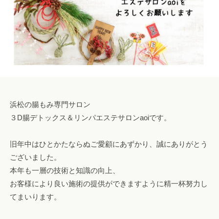
l
o
n
a
o
i
i
@
g
浜松の腸もみ専門サロン
m
３D腸デトックス＆リンパエステサロンaoiです。
a
i
旧年中はひとかたならぬご愛顧にあずかり、誠にありがとう
l
.
ございました。
c
本年も一層の技術と知識の向上、
o
お客様により良い施術の提供ができますように精一杯努力し
m
てまいります。