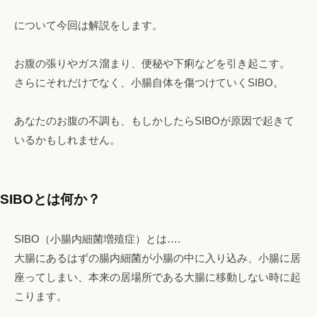
o
！
m
について今回は解説をします。
フ
ァ
お腹の張りやガス溜まり、便秘や下痢などを引き起こす。
ス
さらにそれだけでなく、小腸自体を傷つけていくSIBO。
テ
ィ
あなたのお腹の不調も、もしかしたらSIBOが原因で起きて
ン
いるかもしれません。
グ
・
ヘ
ッ
SIBOとは何か？
ド
ス
SIBO（小腸内細菌増殖症）とは….
パ
大腸にあるはずの腸内細菌が小腸の中に入り込み、小腸に居
・
座ってしまい、本来の居場所である大腸に移動しない時に起
リ
こります。
ン
パ