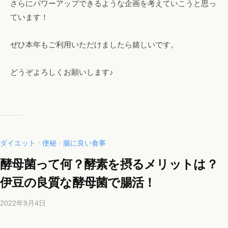
さらにパワーアップできるような企画を考えていこうと思っ
ています！
ぜひ本年もご利用いただけましたら嬉しいです。
どうぞよろしくお願いします♪
ダイエット
便秘
腸に良い食事
/
/
酵母菌って何？酵素を摂るメリットは？
伊豆の良質な酵母菌で腸活！
2022年9月4日
b
y
b