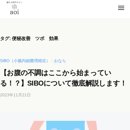
【
ー
コ
静
メ
ン
ニ
岡
ュ
【
テ
便
ー
県
ン
静
秘
浜
薬
ツ
松
岡
タグ:
便秘改善 ツボ 効果
卒
市
へ
県
業
】
ス
浜
腸
！
キ
松
SIBO（小腸内細菌増殖症）
おなら
/
も
元
ッ
市
み
看
【お腹の不調はここから始まってい
プ
】
専
護
る！？】SIBOについて徹底解説します！
門
腸
師
サ
も
が
2023年11月21日
b
ロ
施
み
y
ン
術
専
b
a
の
i
門
o
腸
c
サ
i
も
h