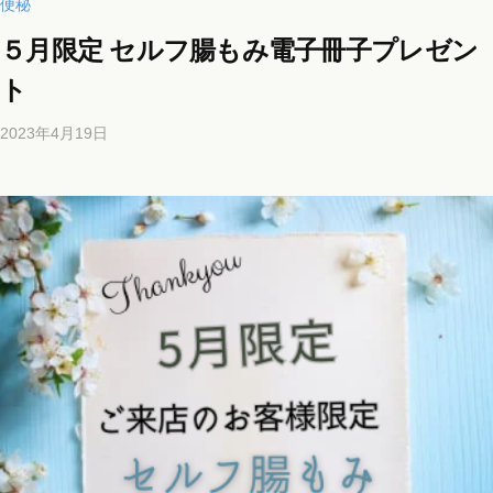
便秘
５月限定 セルフ腸もみ電子冊子プレゼン
ト
2023年4月19日
b
y
b
i
c
h
o
s
a
l
o
n
a
o