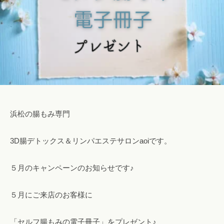
i
i
@
g
m
a
i
l
.
c
浜松の腸もみ専門
o
m
3D腸デトックス＆リンパエステサロンaoiです。
５月のキャンペーンのお知らせです♪
５月にご来店のお客様に
「セルフ腸もみの電子冊子」をプレゼント♪