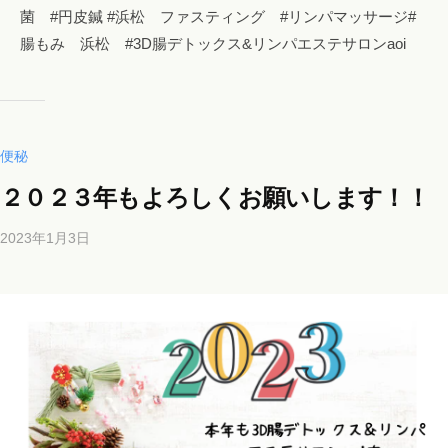
菌 #円皮鍼 #浜松 ファスティング #リンパマッサージ#
腸もみ 浜松 #3D腸デトックス&リンパエステサロンaoi
便秘
２０２３年もよろしくお願いします！！
2023年1月3日
b
y
b
i
c
h
o
s
a