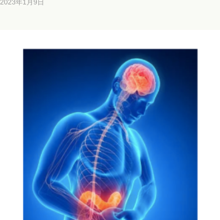
2023年1月9日
b
y
b
i
c
h
o
s
a
l
o
n
a
o
i
i
@
g
m