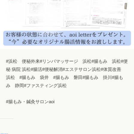
#浜松 便秘外来#リンパマッサージ 浜松#腸もみ 浜松#便
秘 病院 浜松#腸活#便秘解消#エステサロン浜松#体質改善
浜松 #腸もみ 袋井 #腸もみ 磐田#腸もみ 掛川#腸も
み 静岡#ファスティング浜松
#腸もみ・鍼灸サロンaoi