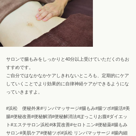
サロンで腸もみをしっかりと40分以上受けていただくのもお
すすめです。
ご自分ではなかなかケアしきれないところも、定期的にケア
していくことでより効果的に自律神経ケアができるようにな
っていきますよ。
#浜松 便秘外来#リンパマッサージ#腸もみ#腸ツボ#腸活#美
腸#便秘改善#便秘解消#便秘解消法#ぽっこりお腹#ダイエッ
ト#エステサロン浜松#体質改善#セロトニン#便秘薬#腸もみ
サロン#美肌ケア#便秘ツボ#浜松 リンパマッサージ #腸内細