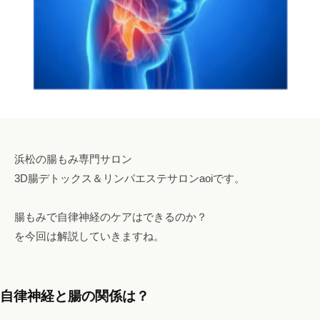
a
i
l
.
c
o
m
浜松の腸もみ専門サロン
3D腸デトックス＆リンパエステサロンaoiです。
腸もみで自律神経のケアはできるのか？
を今回は解説していきますね。
自律神経と腸の関係は？