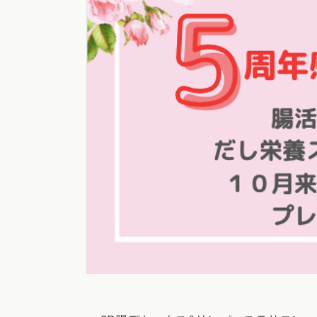
a
o
術
専
o
s
の
i
a
門
腸
l
サ
も
o
腸
ロ
み
n
も
ン
専
a
み
門
a
o
サ
i
浜
o
i
ロ
松
i
@
ン
g
で
腸
m
自
a
も
然
i
み
に
l
便
.