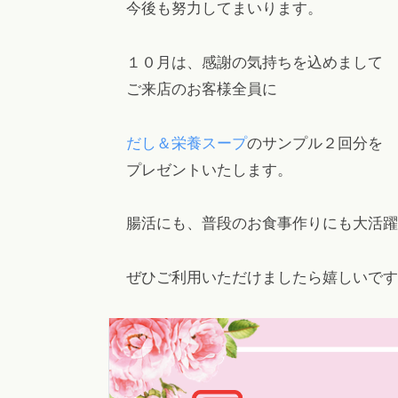
今後も努力してまいります。
ヘ
ッ
１０月は、感謝の気持ちを込めまして
ド
ご来店のお客様全員に
ス
パ
だし＆栄養スープ
のサンプル２回分を
・
プレゼントいたします。
リ
ン
腸活にも、普段のお食事作りにも大活躍
パ
エ
ス
ぜひご利用いただけましたら嬉しいです
テ
も
。