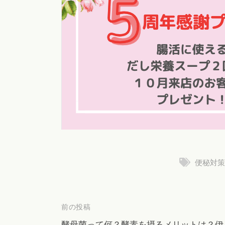
便秘対策
投
前の投稿
酵母菌って何？酵素を摂るメリットは？伊