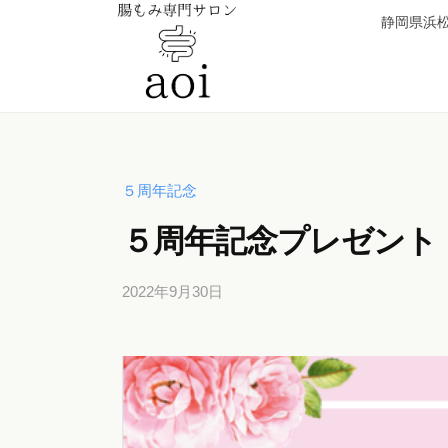
【
コ
静岡県浜松
静
ン
岡
テ
県
ン
浜
【
便
ツ
松
秘
静
へ
市
薬
岡
５周年記念
ス
】
卒
県
キ
腸
５周年記念プレゼント
業
浜
ッ
も
！
松
み
プ
元
2022年9月30日
b
専
市
y
看
門
】
b
護
サ
i
腸
師
ロ
c
が
も
ン
h
施
み