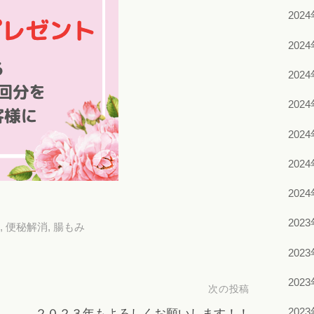
202
202
202
202
202
202
202
202
,
便秘解消
,
腸もみ
202
202
次の投稿
202
２０２３年もよろしくお願いします！！